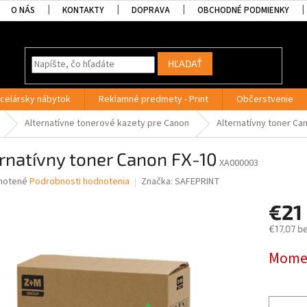
O NÁS
KONTAKTY
DOPRAVA
OBCHODNÉ PODMIENKY
HĽADAŤ
celársky nábytok
Reklamné predmety - Print
Občerstvenie
Alternatívne tonerové kazety pre Canon
Alternatívny toner Ca
rnatívny toner Canon FX-10
XA000003
né
notené
Podrobnosti hodnotenia
Značka:
SAFEPRINT
nie
€21
u
€17,07 b
Jednotk
Momen
cena:
iek.