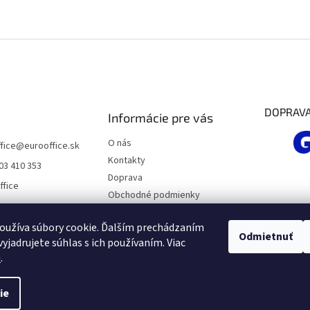
DOPRAV
Informácie pre vás
O nás
fice
@
eurooffice.sk
Kontakty
03 410 353
Doprava
ffice
Obchodné podmienky
Podmienky ochrany osobných
údajov
oužíva súbory cookie. Ďalším prechádzaním
Odmietnuť
yjadrujete súhlas s ich používaním. Viac
Moja objednávka
u
.
ie