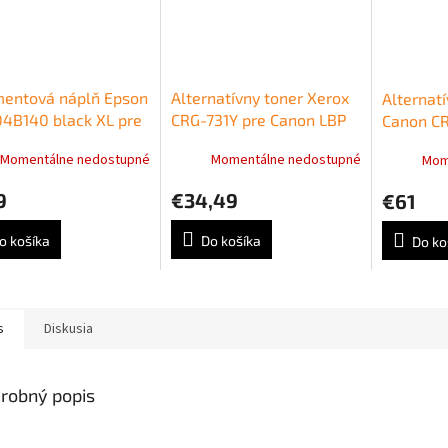
mentová náplň Epson
Alternatívny toner Xerox
Alternatí
4B140 black XL pre
CRG-731Y pre Canon LBP
Canon CR
81xx/WF-C86xx
7100Cn/7110Cw yellow
Momentálne nedostupné
Momentálne nedostupné
Mom
0 str)
(1.800 str.)
9
€34,49
€61
o košíka
Do košíka
Do ko
s
Diskusia
robný popis