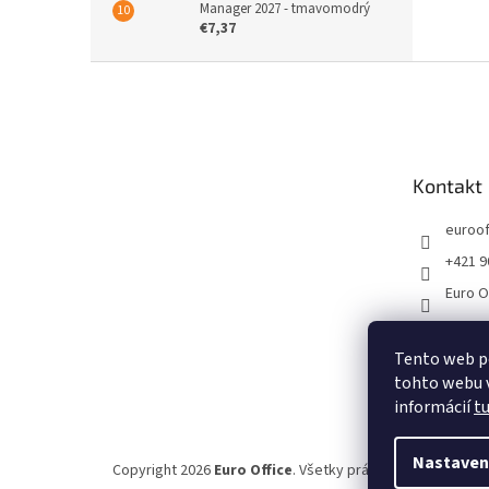
Manager 2027 - tmavomodrý
€7,37
Z
á
p
ä
t
Kontakt
i
e
euroof
+421 9
Euro O
Tento web p
tohto webu v
informácií
t
Nastaven
Copyright 2026
Euro Office
. Všetky práva vyhradené.