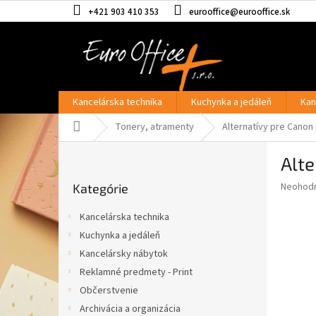
Prejsť
+421 903 410 353
eurooffice@eurooffice.sk
na
obsah
Kancelárska technika
Kuchynka a jedáleň
Kan
Domov
Tonery, atramenty
Alternatívy pre Canon
B
Alte
o
Preskočiť
č
Priemer
Neohod
Kategórie
kategórie
n
hodnote
ý
produkt
Kancelárska technika
p
je
Kuchynka a jedáleň
0,0
a
z
Kancelársky nábytok
n
5
e
Reklamné predmety - Print
hviezdič
l
Občerstvenie
Archivácia a organizácia