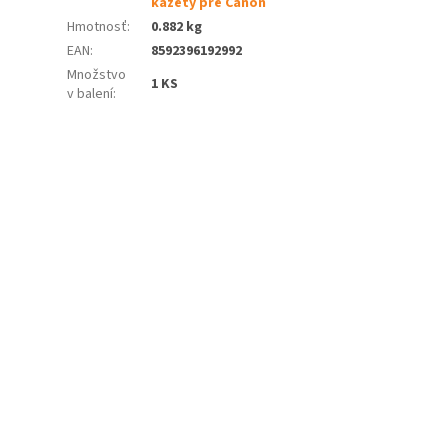
kazety pre Canon
Hmotnosť
:
0.882 kg
EAN
:
8592396192992
Množstvo
1 KS
v balení
: