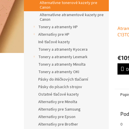
Alternatívne tonerové kazety pre
Canon
Alternatívne atramentové kazety pre
Canon
Tonery a atramenty HP
Atra
C13T0
Alternatívy pre HP
WF-C
Iné tlačové kazety
(5.80
Tonery a atramenty Kyocera
€10
Tonery a atramenty Lexmark
Tonery a atramenty Minolta
D
Tonery a atramenty OKI
Pásky do ihličkových tlačiarní
Pásky do písacích strojov
Ostatné tlačové kazety
Popi
Alternatívy pre Minolta
Alternatívy pre Samsung
Pod
Alternatívy pre Epson
0
Alternatívy pre Brother