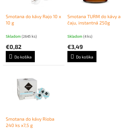
k
r
t
o
o
d
Smotana do kávy Rajo 10 x
Smotana TURM do kávy a
v
u
10 g
čaju, instantná 250g
k
t
Skladom
(2645 ks)
Skladom
(4 ks)
o
€0,82
€3,49
v
Do košíka
Do košíka
Smotana do kávy Rioba
240 ks x7,5 g