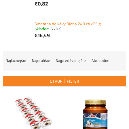
€0,82
Smotana do kávy Rioba 240 ks x7,5 g
Skladom
(72 ks)
€16,49
R
a
Najlacnejšie
Najdrahšie
Najpredávanejšie
Abecedne
d
e
n
OTVORIŤ FILTER
i
e
V
p
ý
r
p
o
i
d
s
u
p