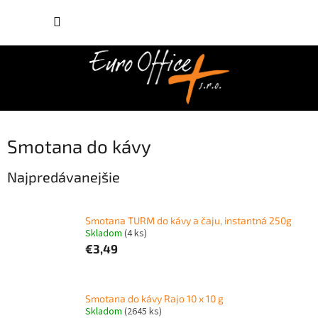
Prejsť
NÁKUP
na
obsah
KOŠÍK
Smotana do kávy
Najpredávanejšie
Smotana TURM do kávy a čaju, instantná 250g
Skladom
(4 ks)
€3,49
Smotana do kávy Rajo 10 x 10 g
Skladom
(2645 ks)