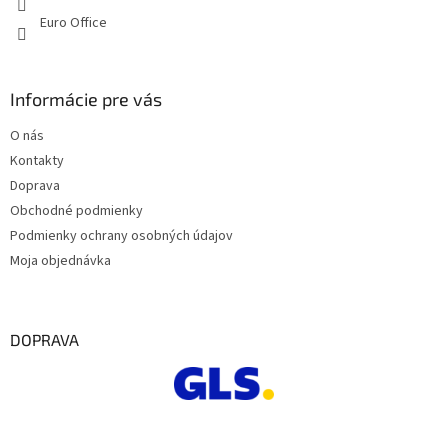
ý
Euro Office
p
i
s
u
Informácie pre vás
O nás
Kontakty
Doprava
Obchodné podmienky
Podmienky ochrany osobných údajov
Moja objednávka
DOPRAVA