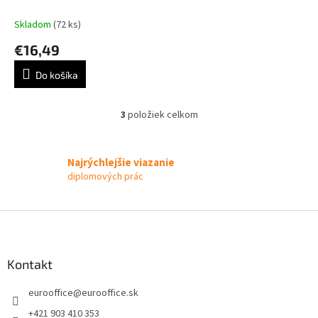
Skladom
(72 ks)
€16,49
Do košíka
3
položiek celkom
O
v
l
á
Najrýchlejšie viazanie
d
diplomových prác
a
c
i
Z
e
á
p
p
r
ä
Kontakt
v
t
k
eurooffice
@
eurooffice.sk
i
y
v
e
+421 903 410 353