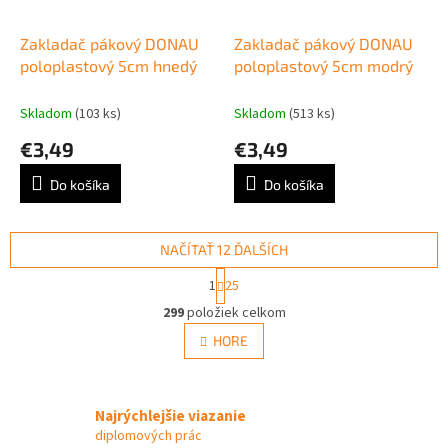
Zakladač pákový DONAU
Zakladač pákový DONAU
poloplastový 5cm hnedý
poloplastový 5cm modrý
Skladom
(103 ks)
Skladom
(513 ks)
€3,49
€3,49
Do košíka
Do košíka
NAČÍTAŤ 12 ĎALŠÍCH
S
1
25
t
O
r
299
položiek celkom
v
á
l
HORE
n
á
k
d
o
v
a
a
Najrýchlejšie viazanie
c
n
i
diplomových prác
i