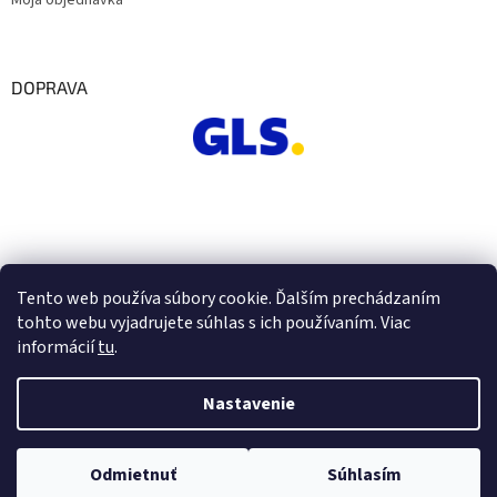
Moja objednávka
DOPRAVA
Tento web používa súbory cookie. Ďalším prechádzaním
tohto webu vyjadrujete súhlas s ich používaním. Viac
informácií
tu
.
Nastavenie
Vytvoril Shoptet
Odmietnuť
Súhlasím
Copyright 2026
Euro Office
. Všetky práva vyhradené.