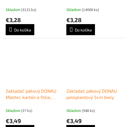
Skladom
(3132 ks)
Skladom
(14008 ks)
€3,28
€3,28
Do košíka
Do košíka
Zakladač pákový DONAU
Zakladač pákový DONAU
Master, kartón a fólia,
poloplastový 5cm biely
A4/75 mm, zlatý
Skladom
(37 ks)
Skladom
(948 ks)
€3,49
€3,49