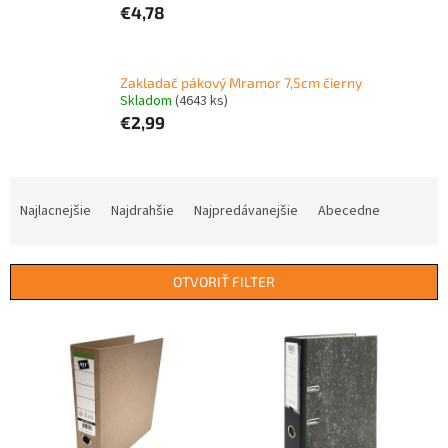
€4,78
Zakladač pákový Mramor 7,5cm čierny
Skladom
(4643 ks)
€2,99
R
a
Najlacnejšie
Najdrahšie
Najpredávanejšie
Abecedne
d
e
n
OTVORIŤ FILTER
i
e
V
p
ý
r
p
o
i
d
s
u
p