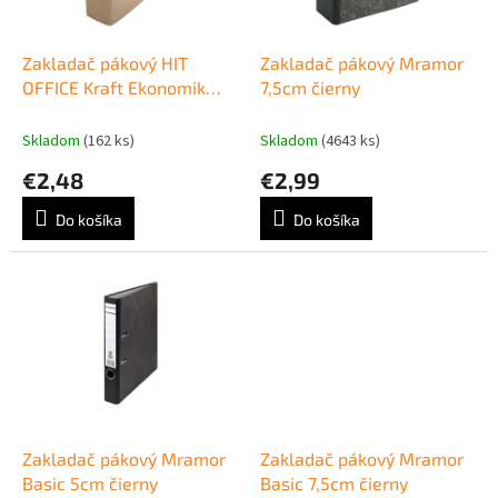
k
r
t
o
o
d
Zakladač pákový HIT
Zakladač pákový Mramor
v
u
OFFICE Kraft Ekonomik
7,5cm čierny
k
8cm
t
Skladom
(162 ks)
Skladom
(4643 ks)
o
€2,48
€2,99
v
Do košíka
Do košíka
Zakladač pákový Mramor
Zakladač pákový Mramor
Basic 5cm čierny
Basic 7,5cm čierny