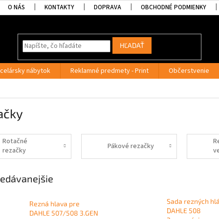
O NÁS
KONTAKTY
DOPRAVA
OBCHODNÉ PODMIENKY
HĽADAŤ
celársky nábytok
Reklamné predmety - Print
Občerstvenie
ačky
Rotačné
R
Pákové rezačky
rezačky
v
edávanejšie
Sada rezných hl
Rezná hlava pre
DAHLE 508
DAHLE 507/508 3.GEN