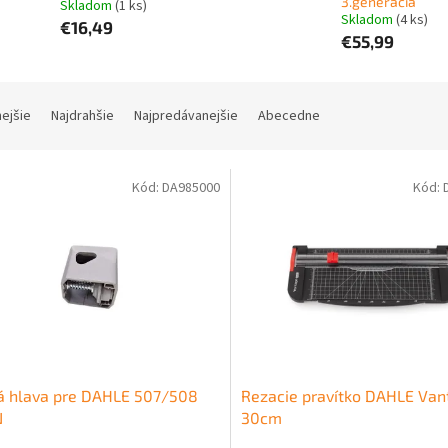
3.generácia
Skladom
(1 ks)
Skladom
(4 ks)
€16,49
€55,99
nejšie
Najdrahšie
Najpredávanejšie
Abecedne
Kód:
DA985000
Kód:
á hlava pre DAHLE 507/508
Rezacie pravítko DAHLE Van
N
30cm