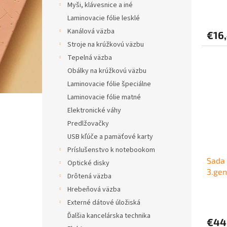
Myši, klávesnice a iné
v
Laminovacie fólie lesklé
Kanálová väzba
€16
Stroje na krúžkovú väzbu
Tepelná väzba
Obálky na krúžkovú väzbu
Laminovacie fólie špeciálne
Laminovacie fólie matné
Elektronické váhy
Predlžovačky
USB kľúče a pamäťové karty
Príslušenstvo k notebookom
Sada 
Optické disky
3.gen
Drôtená väzba
Hrebeňová väzba
Externé dátové úložiská
Ďalšia kancelárska technika
€44