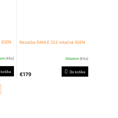
á 3GEN
Rezačka DAHLE 552 rotačná 3GEN
dom
(4 ks)
Skladom
(8 ks)
 košíka
Do košíka
€179