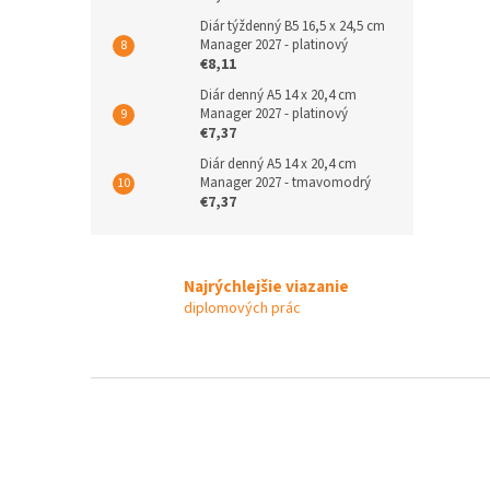
Diár týždenný B5 16,5 x 24,5 cm
Manager 2027 - platinový
€8,11
Diár denný A5 14 x 20,4 cm
Manager 2027 - platinový
€7,37
Diár denný A5 14 x 20,4 cm
Manager 2027 - tmavomodrý
€7,37
Najrýchlejšie viazanie
diplomových prác
Z
á
p
ä
t