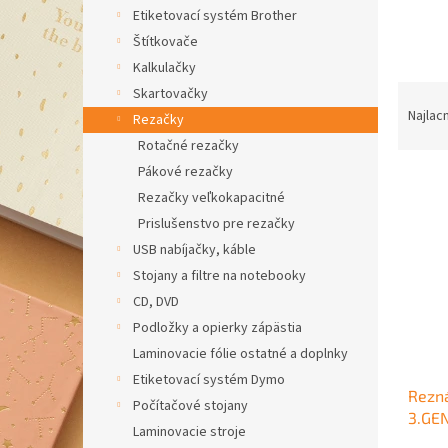
Etiketovací systém Brother
Štítkovače
Kalkulačky
R
Skartovačky
a
Najlac
Rezačky
d
Rotačné rezačky
e
Pákové rezačky
V
n
Rezačky veľkokapacitné
ý
i
p
e
Prislušenstvo pre rezačky
i
p
USB nabíjačky, káble
s
r
Stojany a filtre na notebooky
p
o
CD, DVD
r
d
Podložky a opierky zápästia
o
u
d
Laminovacie fólie ostatné a doplnky
k
u
t
Etiketovací systém Dymo
Rezn
k
o
Počítačové stojany
3.GE
t
v
Laminovacie stroje
o