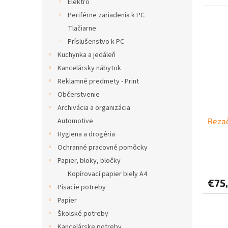
Elektro
Periférne zariadenia k PC
Tlačiarne
Príslušenstvo k PC
Kuchynka a jedáleň
Kancelársky nábytok
Reklamné predmety - Print
Občerstvenie
Archivácia a organizácia
Automotive
Reza
Hygiena a drogéria
Ochranné pracovné pomôcky
Papier, bloky, bločky
Kopírovací papier biely A4
€75
Písacie potreby
Papier
Školské potreby
Kancelárske potreby