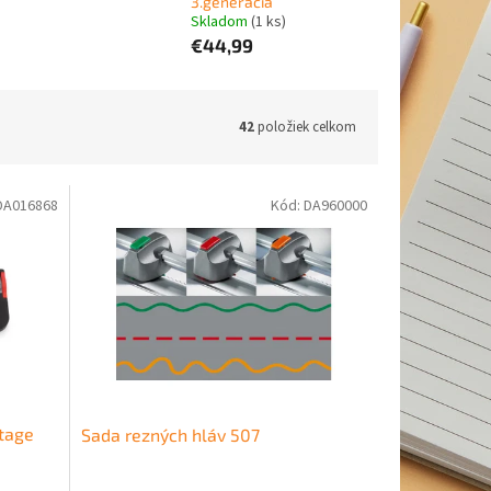
3.generácia
Skladom
(1 ks)
€44,99
42
položiek celkom
DA016868
Kód:
DA960000
tage
Sada rezných hláv 507