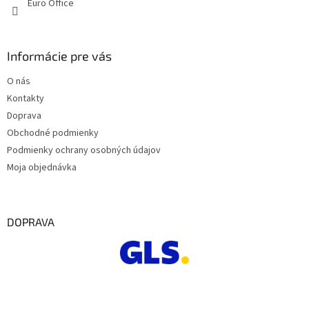
Euro Office
p
i
s
u
Informácie pre vás
O nás
Kontakty
Doprava
Obchodné podmienky
Podmienky ochrany osobných údajov
Moja objednávka
DOPRAVA