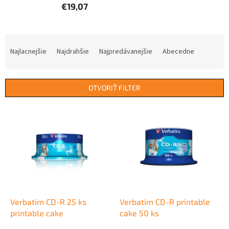
€19,07
R
a
Najlacnejšie
Najdrahšie
Najpredávanejšie
Abecedne
d
e
n
OTVORIŤ FILTER
i
e
V
p
ý
r
p
o
i
d
s
u
p
k
r
t
o
o
d
Verbatim CD-R 25 ks
Verbatim CD-R printable
v
u
printable cake
cake 50 ks
k