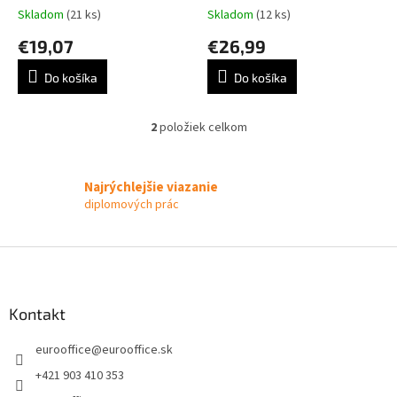
t
Skladom
(21 ks)
Skladom
(12 ks)
o
€19,07
€26,99
v
Do košíka
Do košíka
2
položiek celkom
O
v
l
á
Najrýchlejšie viazanie
d
diplomových prác
a
c
i
Z
e
á
p
p
r
ä
Kontakt
v
t
k
eurooffice
@
eurooffice.sk
i
y
v
e
+421 903 410 353
ý