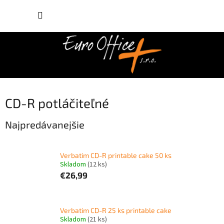
Prejsť
NÁKUP
na
obsah
KOŠÍK
CD-R potláčiteľné
Najpredávanejšie
Verbatim CD-R printable cake 50 ks
Skladom
(12 ks)
€26,99
Verbatim CD-R 25 ks printable cake
Skladom
(21 ks)