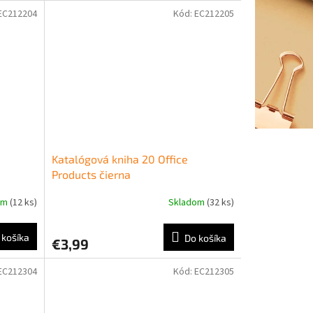
EC212204
Kód:
EC212205
Katalógová kniha 20 Office
Products čierna
om
(12 ks)
Skladom
(32 ks)
 košíka
Do košíka
€3,99
EC212304
Kód:
EC212305