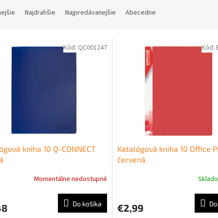
nejšie
Najdrahšie
Najpredávanejšie
Abecedne
Kód:
QC001247
Kód:
lógová kniha 10 Q-CONNECT
Katalógová kniha 10 Office 
á
červená
Momentálne nedostupné
Sklad
Do košíka
Do
48
€2,99