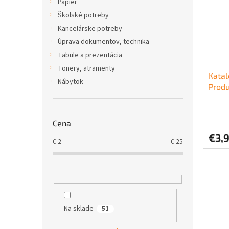
Papier
Školské potreby
Kancelárske potreby
Úprava dokumentov, technika
Tabule a prezentácia
Tonery, atramenty
Katal
Nábytok
Prod
Cena
€3,
€
2
€
25
Na sklade
51