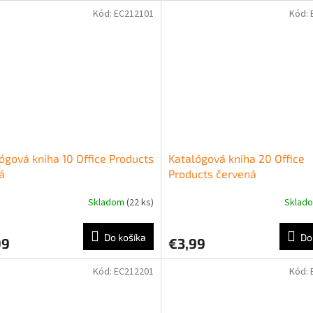
Kód:
EC212101
Kód:
ógová kniha 10 Office Products
Katalógová kniha 20 Office
á
Products červená
Skladom
(22 ks)
Sklad
Do košíka
Do
99
€3,99
Kód:
EC212201
Kód: