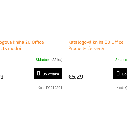
ógová kniha 20 Office
Katalógová kniha 30 Office
ucts modrá
Products červená
Skladom
(33 ks)
Sklad
Do košíka
Do
99
€5,29
Kód:
EC212301
Kód: