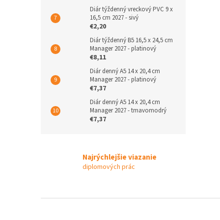
Diár týždenný vreckový PVC 9 x
16,5 cm 2027 - sivý
€2,20
Diár týždenný B5 16,5 x 24,5 cm
Manager 2027 - platinový
€8,11
Diár denný A5 14 x 20,4 cm
Manager 2027 - platinový
€7,37
Diár denný A5 14 x 20,4 cm
Manager 2027 - tmavomodrý
€7,37
Najrýchlejšie viazanie
diplomových prác
Z
á