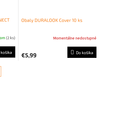
NECT
Obaly DURALOOK Cover 10 ks
dom
(2 ks)
Momentálne nedostupné
 košíka
Do košíka
€5,99