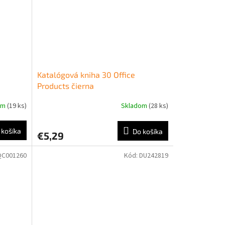
Katalógová kniha 30 Office
Products čierna
om
(19 ks)
Skladom
(28 ks)
 košíka
Do košíka
€5,29
QC001260
Kód:
DU242819