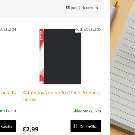
55
položiek celkom
EC212104
Kód:
EC212105
Products
Katalógová kniha 10 Office Products
čierna
om
(14 ks)
Skladom
(25 ks)
 košíka
Do košíka
€2,99