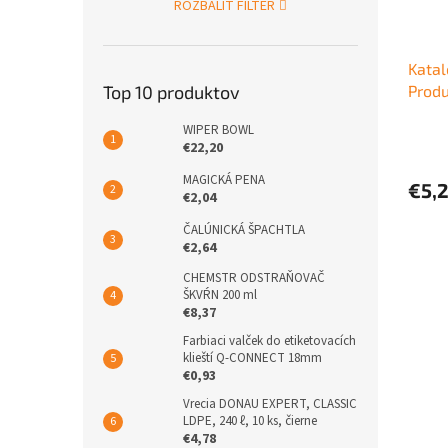
ROZBALIŤ FILTER
Katal
Top 10 produktov
Prod
WIPER BOWL
€22,20
MAGICKÁ PENA
€5,
€2,04
ČALÚNICKÁ ŠPACHTLA
€2,64
CHEMSTR ODSTRAŇOVAČ
ŠKVŔN 200 ml
€8,37
Farbiaci valček do etiketovacích
klieští Q-CONNECT 18mm
€0,93
Vrecia DONAU EXPERT, CLASSIC
LDPE, 240 ℓ, 10 ks, čierne
€4,78