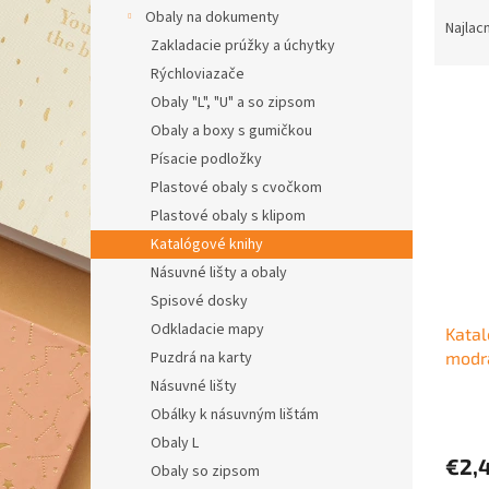
R
Obaly na dokumenty
a
Najlac
Zakladacie prúžky a úchytky
d
e
Rýchloviazače
V
n
Obaly "L", "U" a so zipsom
ý
i
Obaly a boxy s gumičkou
p
e
Písacie podložky
i
p
Plastové obaly s cvočkom
s
r
p
Plastové obaly s klipom
o
r
d
Katalógové knihy
o
u
Násuvné lišty a obaly
d
k
Spisové dosky
u
t
Odkladacie mapy
Kata
k
o
modr
Puzdrá na karty
t
v
o
Násuvné lišty
v
Obálky k násuvným lištám
Obaly L
€2,
Obaly so zipsom