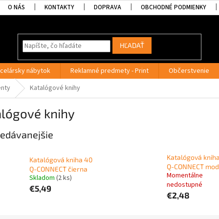
O NÁS
KONTAKTY
DOPRAVA
OBCHODNÉ PODMIENKY
HĽADAŤ
celársky nábytok
Reklamné predmety - Print
Občerstvenie
enty
Katalógové knihy
alógové knihy
edávanejšie
Katalógová kniha
Katalógová kniha 40
Q-CONNECT mod
Q-CONNECT čierna
Momentálne
Skladom
(2 ks)
nedostupné
€5,49
€2,48