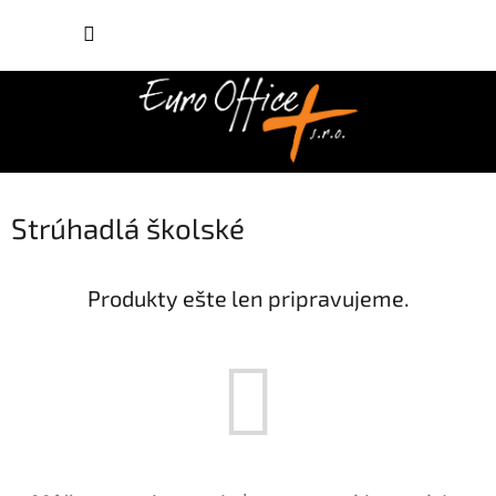
Prejsť
NÁKUP
na
obsah
KOŠÍK
Strúhadlá školské
Produkty ešte len pripravujeme.