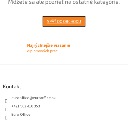
Môžete sa ale pozrieť na ostatné kategórie.
SPÄŤ DO OBCHODU
Najrýchlejšie viazanie
diplomových prác
Z
á
p
ä
Kontakt
t
eurooffice
@
eurooffice.sk
i
e
+421 903 410 353
Euro Office