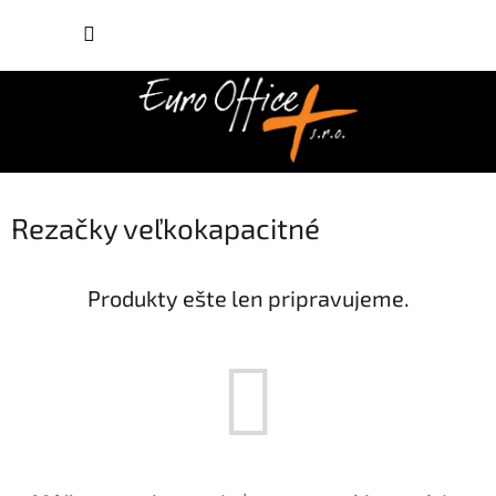
Prejsť
NÁKUP
na
obsah
KOŠÍK
Rezačky veľkokapacitné
Produkty ešte len pripravujeme.