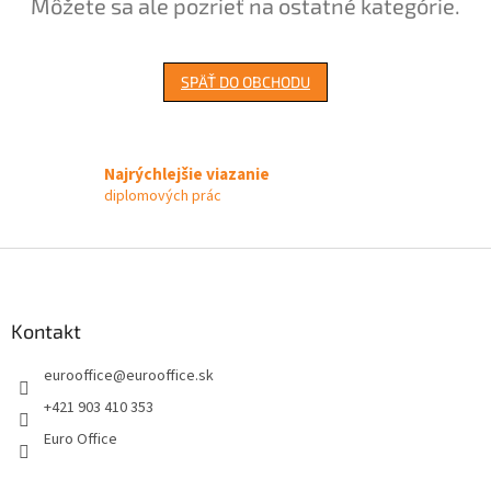
Môžete sa ale pozrieť na ostatné kategórie.
SPÄŤ DO OBCHODU
Najrýchlejšie viazanie
diplomových prác
Z
á
p
ä
Kontakt
t
eurooffice
@
eurooffice.sk
i
e
+421 903 410 353
Euro Office