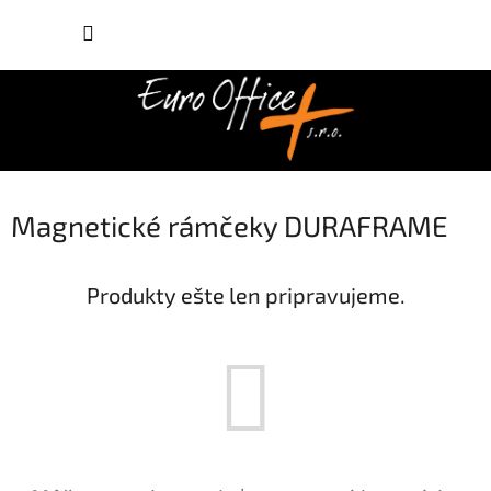
Prejsť
NÁKUP
na
obsah
KOŠÍK
Magnetické rámčeky DURAFRAME
Produkty ešte len pripravujeme.