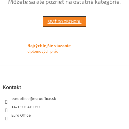
Môžete sa ale pozrieť na ostatné kategórie.
SPÄŤ DO OBCHODU
Najrýchlejšie viazanie
diplomových prác
Z
á
p
ä
Kontakt
t
eurooffice
@
eurooffice.sk
i
e
+421 903 410 353
Euro Office