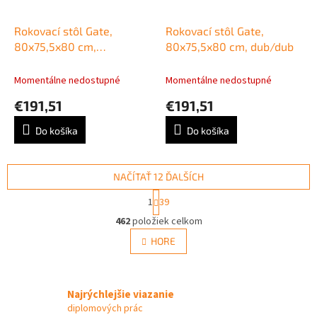
Rokovací stôl Gate,
Rokovací stôl Gate,
80x75,5x80 cm,
80x75,5x80 cm, dub/dub
čerešňa/sivá
Momentálne nedostupné
Momentálne nedostupné
€191,51
€191,51
Do košíka
Do košíka
NAČÍTAŤ 12 ĎALŠÍCH
S
1
39
t
O
r
462
položiek celkom
v
á
l
HORE
n
á
k
d
o
v
a
a
Najrýchlejšie viazanie
c
n
i
diplomových prác
i