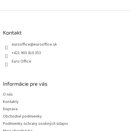
e
e
p
Z
r
v
á
k
p
y
ä
Kontakt
v
t
ý
eurooffice
@
eurooffice.sk
i
p
e
i
+421 903 410 353
s
Euro Office
u
Informácie pre vás
O nás
Kontakty
Doprava
Obchodné podmienky
Podmienky ochrany osobných údajov