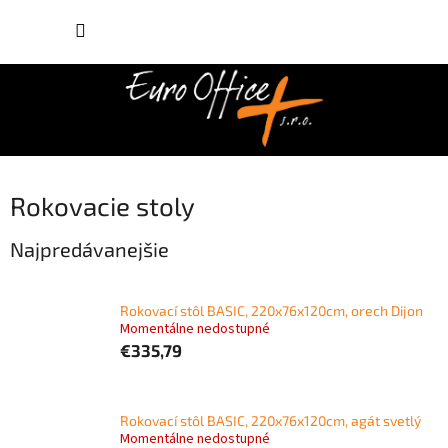
Prejsť
NÁKUP
na
obsah
KOŠÍK
Rokovacie stoly
Najpredávanejšie
Rokovací stôl BASIC, 220x76x120cm, orech Dijon
Momentálne nedostupné
€335,79
Rokovací stôl BASIC, 220x76x120cm, agát svetlý
Momentálne nedostupné