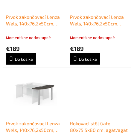
k
r
t
o
o
d
Prvok zakončovací Lenza
Prvok zakončovací Lenza
v
u
Wels, 140x76,2x50cm,
Wels, 140x76,2x50cm,
k
agát svetlý
driftwood
t
Momentálne nedostupné
Momentálne nedostupné
o
€189
€189
v
Do košíka
Do košíka
Prvok zakončovací Lenza
Rokovací stôl Gate,
Wels, 140x76,2x50cm,
80x75,5x80 cm, agát/agát