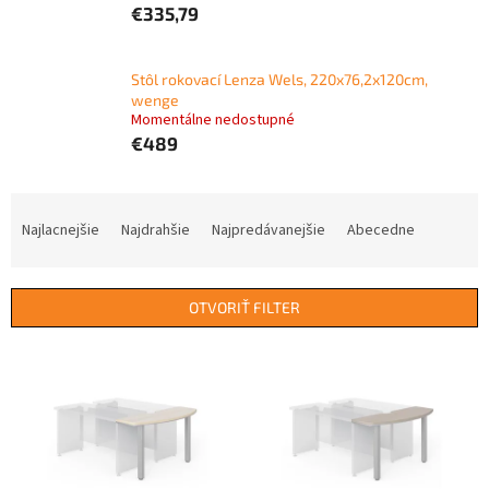
€335,79
Stôl rokovací Lenza Wels, 220x76,2x120cm,
wenge
Momentálne nedostupné
€489
R
a
Najlacnejšie
Najdrahšie
Najpredávanejšie
Abecedne
d
e
n
OTVORIŤ FILTER
i
e
V
p
ý
r
p
o
i
d
s
u
p