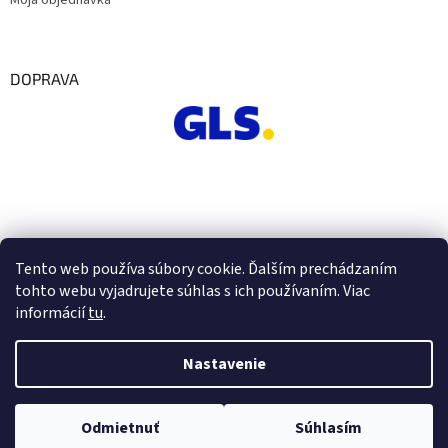
Moja objednávka
DOPRAVA
Tento web používa súbory cookie. Ďalším prechádzaním
tohto webu vyjadrujete súhlas s ich používaním. Viac
informácií
tu
.
Nastavenie
Vytvoril Shoptet
Odmietnuť
Súhlasím
Copyright 2026
Euro Office
. Všetky práva vyhradené.