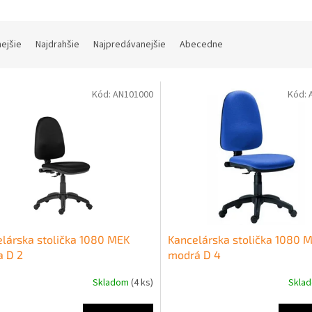
nejšie
Najdrahšie
Najpredávanejšie
Abecedne
Kód:
AN101000
Kód:
lárska stolička 1080 MEK
Kancelárska stolička 1080 
a D 2
modrá D 4
Skladom
(4 ks)
Skla