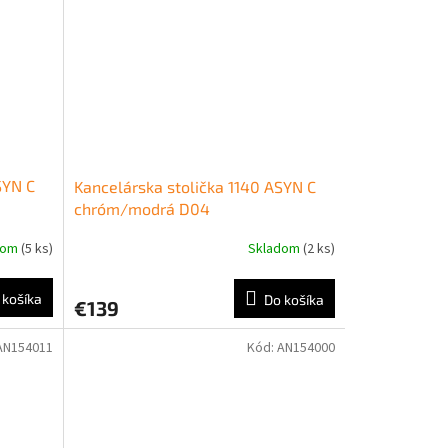
SYN C
Kancelárska stolička 1140 ASYN C
chróm/modrá D04
dom
(5 ks)
Skladom
(2 ks)
 košíka
Do košíka
€139
AN154011
Kód:
AN154000