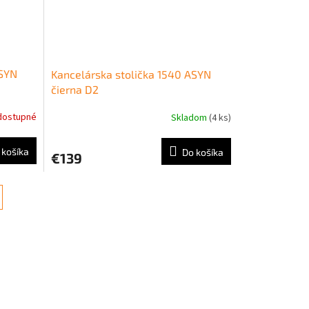
ASYN
Kancelárska stolička 1540 ASYN
čierna D2
dostupné
Skladom
(4 ks)
 košíka
Do košíka
€139