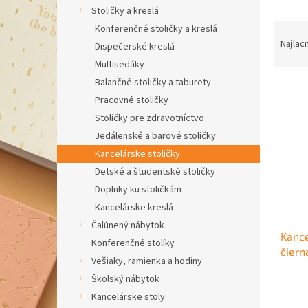
Stoličky a kreslá
R
Konferenčné stoličky a kreslá
a
Najlac
Dispečerské kreslá
d
Multisedáky
e
Balančné stoličky a taburety
V
n
Pracovné stoličky
ý
i
p
e
Stoličky pre zdravotníctvo
i
p
Jedálenské a barové stoličky
s
r
Kancelárske stoličky
p
o
Detské a študentské stoličky
r
d
Doplnky ku stoličkám
o
u
d
Kancelárske kreslá
k
u
t
Čalúnený nábytok
Kance
k
o
Konferenčné stolíky
čiern
t
v
Vešiaky, ramienka a hodiny
o
Školský nábytok
v
Kancelárske stoly