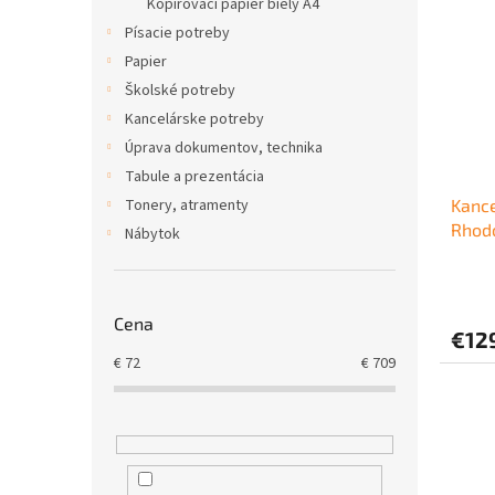
Kopírovací papier biely A4
Písacie potreby
Papier
Školské potreby
Kancelárske potreby
Úprava dokumentov, technika
Tabule a prezentácia
Tonery, atramenty
Kance
Rhod
Nábytok
Cena
€12
€
72
€
709