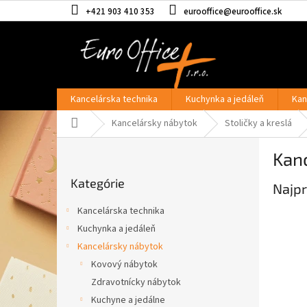
Prejsť
+421 903 410 353
eurooffice@eurooffice.sk
na
obsah
Kancelárska technika
Kuchynka a jedáleň
Kan
Domov
Kancelársky nábytok
Stoličky a kreslá
B
Kanc
o
Preskočiť
č
Kategórie
kategórie
Najpr
n
ý
Kancelárska technika
p
Kuchynka a jedáleň
a
Kancelársky nábytok
n
e
Kovový nábytok
l
Zdravotnícky nábytok
Kuchyne a jedálne