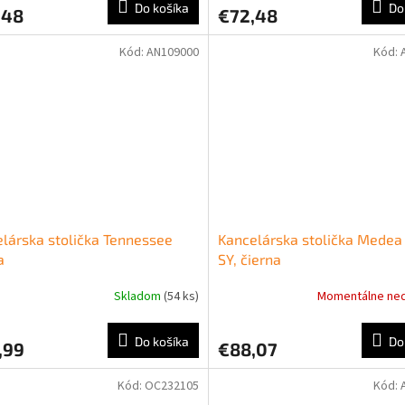
Do košíka
Do
,48
€72,48
Kód:
AN109000
Kód:
lárska stolička Tennessee
Kancelárska stolička Medea 
a
SY, čierna
Skladom
(54 ks)
Momentálne ne
Do košíka
Do
,99
€88,07
Kód:
OC232105
Kód: