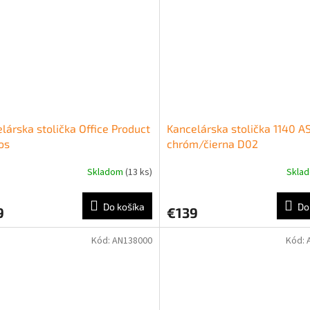
lárska stolička Office Product
Kancelárska stolička 1140 A
os
chróm/čierna D02
Skladom
(13 ks)
Skla
Do košíka
Do
9
€139
Kód:
AN138000
Kód: