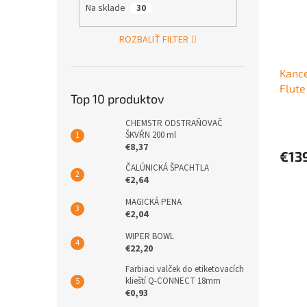
Na sklade
30
ROZBALIŤ FILTER
Kance
Flute
Top 10 produktov
CHEMSTR ODSTRAŇOVAČ
ŠKVŔN 200 ml
€8,37
€13
ČALÚNICKÁ ŠPACHTLA
€2,64
MAGICKÁ PENA
€2,04
WIPER BOWL
€22,20
Farbiaci valček do etiketovacích
klieští Q-CONNECT 18mm
€0,93