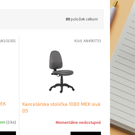
89
položiek celkom
AN101001
Kód:
AN490733
MEK
Kancelárska stolička 1080 MEK sivá
D5
dom
(2 ks)
Momentálne nedostupné