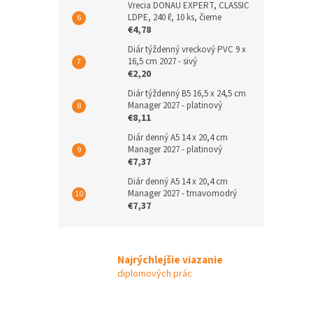
Vrecia DONAU EXPERT, CLASSIC
LDPE, 240 ℓ, 10 ks, čierne
€4,78
Diár týždenný vreckový PVC 9 x
16,5 cm 2027 - sivý
€2,20
Diár týždenný B5 16,5 x 24,5 cm
Manager 2027 - platinový
€8,11
Diár denný A5 14 x 20,4 cm
Manager 2027 - platinový
€7,37
Diár denný A5 14 x 20,4 cm
Manager 2027 - tmavomodrý
€7,37
Najrýchlejšie viazanie
diplomových prác