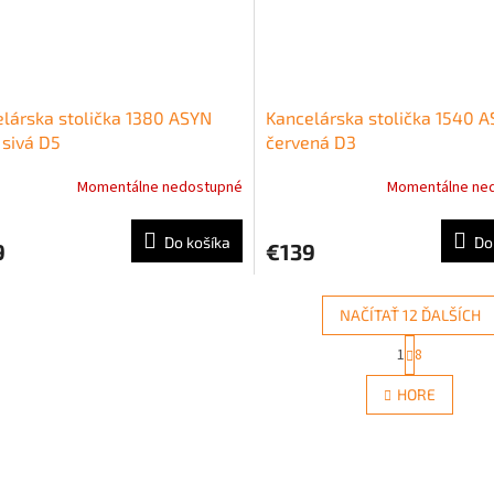
lárska stolička 1380 ASYN
Kancelárska stolička 1540 
 sivá D5
červená D3
Momentálne nedostupné
Momentálne ne
Do košíka
Do
9
€139
NAČÍTAŤ 12 ĎALŠÍCH
S
1
8
O
t
r
v
HORE
á
l
n
á
k
d
o
a
v
c
a