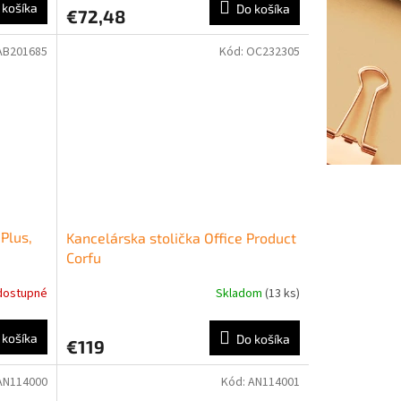
 košíka
Do košíka
€72,48
AB201685
Kód:
OC232305
Plus,
Kancelárska stolička Office Product
Corfu
dostupné
Skladom
(13 ks)
 košíka
Do košíka
€119
AN114000
Kód:
AN114001