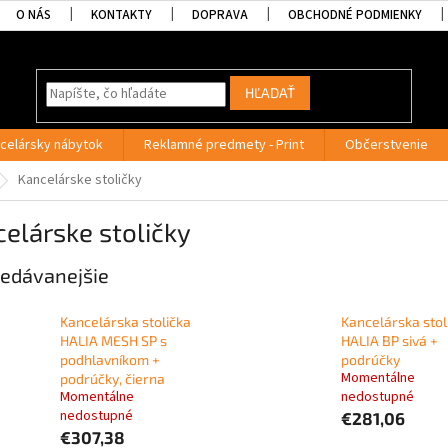
O NÁS
KONTAKTY
DOPRAVA
OBCHODNÉ PODMIENKY
HĽADAŤ
celársky nábytok
Reklamné predmety - Print
Občerstvenie
Kancelárske stoličky
elárske stoličky
edávanejšie
Kancelárska stolička
Kancelárska stol
HALIA MESH SP s
HALIA BP sivá +
podhlavníkom +
podrúčky
Momentálne
podrúčky, čierna
Momentálne
nedostupné
nedostupné
€281,06
€307,38