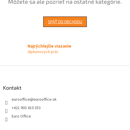
Môžete sa ale pozrieť na ostatné kategórie.
SPÄŤ DO OBCHODU
Najrýchlejšie viazanie
diplomových prác
Z
á
p
ä
Kontakt
t
eurooffice
@
eurooffice.sk
i
e
+421 903 410 353
Euro Office