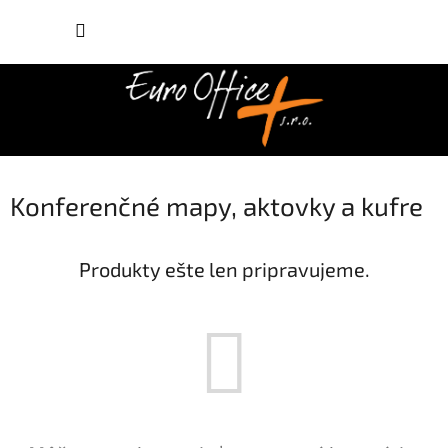
Prejsť
NÁKUP
na
obsah
KOŠÍK
Konferenčné mapy, aktovky a kufre
Produkty ešte len pripravujeme.