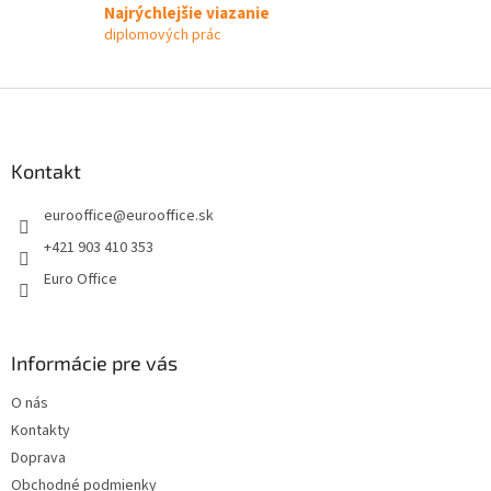
Najrýchlejšie viazanie
diplomových prác
Z
á
p
ä
Kontakt
t
eurooffice
@
eurooffice.sk
i
e
+421 903 410 353
Euro Office
Informácie pre vás
O nás
Kontakty
Doprava
Obchodné podmienky