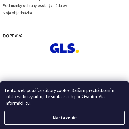
Podmienky ochrany osobných údajov
Moja objednávka
DOPRAVA
Tento web používa súbory cookie. Ďalším prechádzaním
tohto webu vyjadrujete súhlas s ich používaním. Viac
informácií
tu
.
Nastavenie
Vytvoril Shoptet