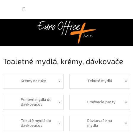
Prejsť
NÁKUP
na
obsah
KOŠÍK
Toaletné mydlá, krémy, dávkovače
Krémy na ruky
Tekuté mydlá
Penové mydlá do
Umývacie pasty
dávkovačov
Tekuté mydlá do
Dávkovače na
dávkovačov
mydlá