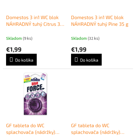
k
r
t
o
o
d
Domestos 3 in1 WC blok
Domestos 3 in1 WC blok
v
u
NÁHRADNÝ tuhý Citrus 35
NÁHRADNÝ tuhý Pine 35 g
k
g
t
Skladom
(9 ks)
Skladom
(32 ks)
o
€1,99
€1,99
v
Do košíka
Do košíka
GF tableta do WC
GF tableta do WC
splachovača (nádržky)
splachovača (nádržky)