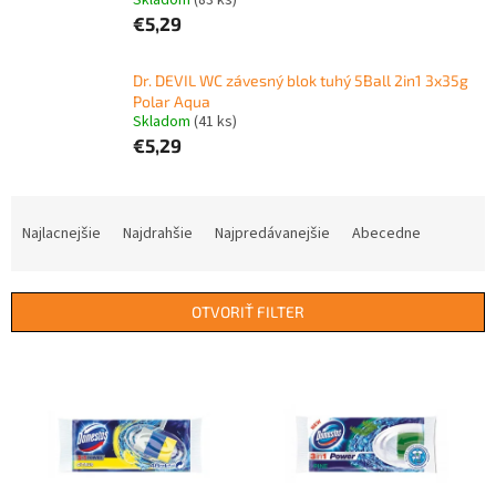
Skladom
(83 ks)
€5,29
Dr. DEVIL WC závesný blok tuhý 5Ball 2in1 3x35g
Polar Aqua
Skladom
(41 ks)
€5,29
R
a
Najlacnejšie
Najdrahšie
Najpredávanejšie
Abecedne
d
e
n
OTVORIŤ FILTER
i
e
V
p
ý
r
p
o
i
d
s
u
p