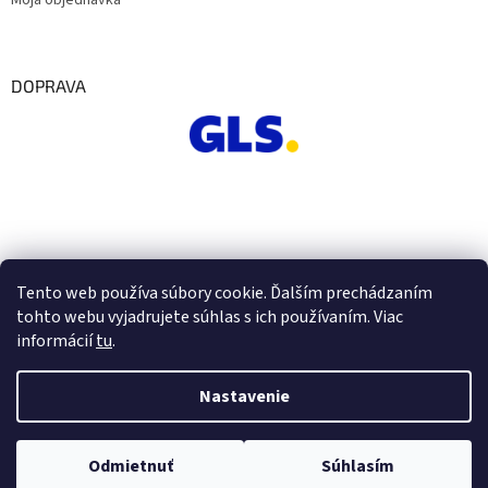
Moja objednávka
DOPRAVA
Tento web používa súbory cookie. Ďalším prechádzaním
tohto webu vyjadrujete súhlas s ich používaním. Viac
informácií
tu
.
Nastavenie
Vytvoril Shoptet
Odmietnuť
Súhlasím
Copyright 2026
Euro Office
. Všetky práva vyhradené.