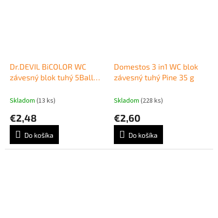
Dr.DEVIL BiCOLOR WC
Domestos 3 in1 WC blok
závesný blok tuhý 5Ball
závesný tuhý Pine 35 g
1x35g Natur fresh
Skladom
(13 ks)
Skladom
(228 ks)
€2,48
€2,60
Do košíka
Do košíka