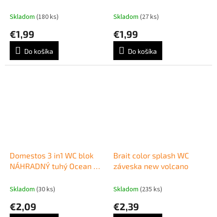
levanduľa
vôňa mora
Skladom
(180 ks)
Skladom
(27 ks)
€1,99
€1,99
Do košíka
Do košíka
Domestos 3 in1 WC blok
Brait color splash WC
NÁHRADNÝ tuhý Ocean 35
záveska new volcano
g
Skladom
(30 ks)
Skladom
(235 ks)
€2,09
€2,39