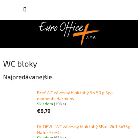
Prejsť
NÁKUP
na
obsah
KOŠÍK
WC bloky
Najpredávanejšie
Bref WC závesný blok tuhý 3 x 50 g Spa
moments Harmony
Skladom
(29 ks)
€8,79
Dr. DEVIL WC závesný blok tuhý 5Ball 2in1 3x35g
Natur Fresh