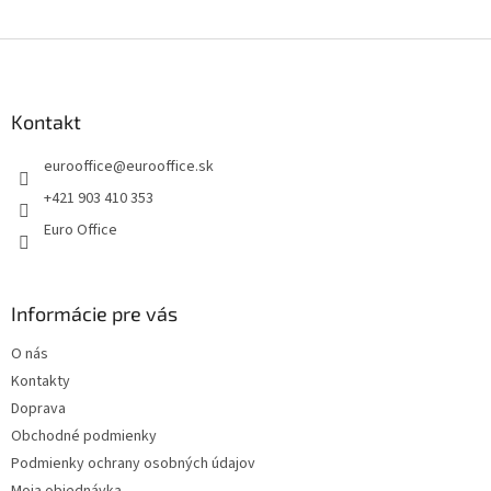
e
e
p
Z
r
v
á
k
p
y
ä
Kontakt
v
t
ý
eurooffice
@
eurooffice.sk
i
p
e
i
+421 903 410 353
s
Euro Office
u
Informácie pre vás
O nás
Kontakty
Doprava
Obchodné podmienky
Podmienky ochrany osobných údajov