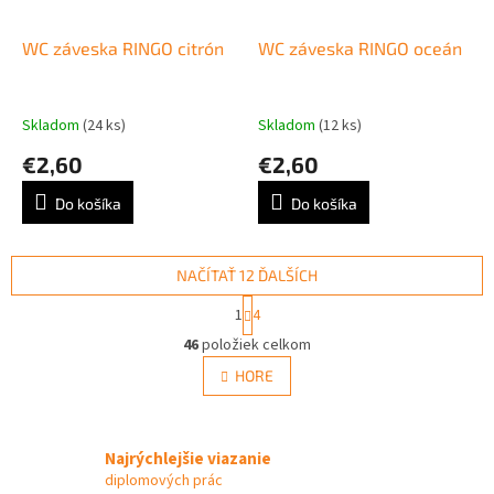
WC záveska RINGO citrón
WC záveska RINGO oceán
Skladom
(24 ks)
Skladom
(12 ks)
€2,60
€2,60
Do košíka
Do košíka
NAČÍTAŤ 12 ĎALŠÍCH
S
1
4
t
O
r
46
položiek celkom
v
á
l
HORE
n
á
k
d
o
v
a
a
Najrýchlejšie viazanie
c
n
i
diplomových prác
i