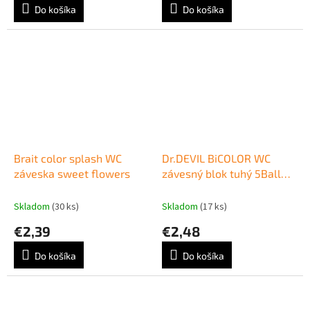
Do košíka
Do košíka
Brait color splash WC
Dr.DEVIL BiCOLOR WC
záveska sweet flowers
závesný blok tuhý 5Ball
1x35g Lemon fresh
Skladom
(30 ks)
Skladom
(17 ks)
€2,39
€2,48
Do košíka
Do košíka