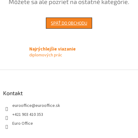
Môžete sa ale pozrieť na ostatné kategórie.
SPÄŤ DO OBCHODU
Najrýchlejšie viazanie
diplomových prác
Z
á
p
ä
Kontakt
t
eurooffice
@
eurooffice.sk
i
e
+421 903 410 353
Euro Office