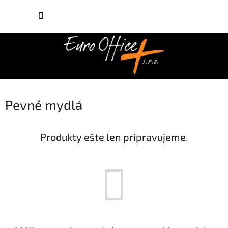
Prejsť
NÁKUP
na
obsah
KOŠÍK
Pevné mydlá
Produkty ešte len pripravujeme.