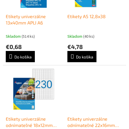
k
r
t
o
o
d
Etikety univerzálne
Etikety A5 12,8x38
v
u
13x40mm APLI A6
k
t
Skladom
(514 ks)
Skladom
(40 ks)
o
€0,68
€4,78
v
Do košíka
Do košíka
Etikety univerzálne
Etikety univerzálne
odnímateľné 18x12mm
odnímateľné 22x16mm