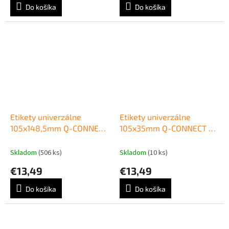
Do košíka
Do košíka
Etikety univerzálne
Etikety univerzálne
105x148,5mm Q-CONNECT
105x35mm Q-CONNECT A4
A4 100 hárkov
100 hárkov
Skladom
(506 ks)
Skladom
(10 ks)
€13,49
€13,49
Do košíka
Do košíka