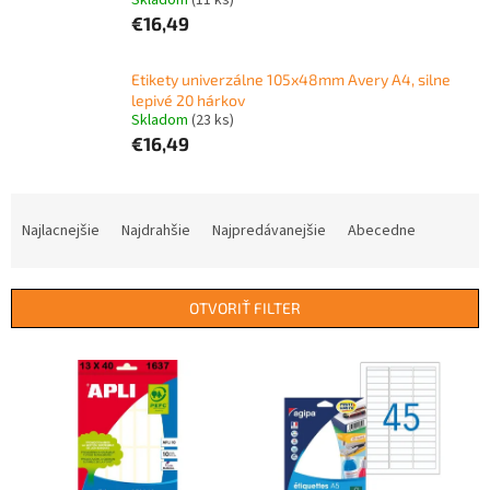
Skladom
(11 ks)
€16,49
Etikety univerzálne 105x48mm Avery A4, silne
lepivé 20 hárkov
Skladom
(23 ks)
€16,49
R
a
Najlacnejšie
Najdrahšie
Najpredávanejšie
Abecedne
d
e
n
OTVORIŤ FILTER
i
e
V
p
ý
r
p
o
i
d
s
u
p