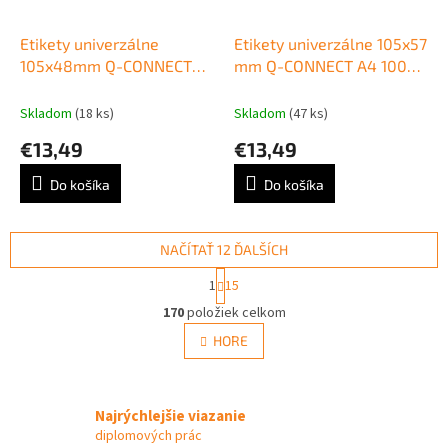
Etikety univerzálne
Etikety univerzálne 105x57
105x48mm Q-CONNECT
mm Q-CONNECT A4 100
A4 100 hárkov
hárkov
Skladom
(18 ks)
Skladom
(47 ks)
€13,49
€13,49
Do košíka
Do košíka
NAČÍTAŤ 12 ĎALŠÍCH
S
1
15
t
O
r
170
položiek celkom
v
á
l
HORE
n
á
k
d
o
v
a
a
Najrýchlejšie viazanie
c
n
i
diplomových prác
i