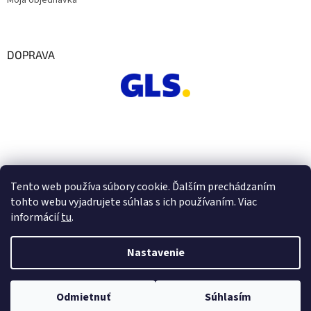
Moja objednávka
DOPRAVA
Tento web používa súbory cookie. Ďalším prechádzaním
tohto webu vyjadrujete súhlas s ich používaním. Viac
informácií
tu
.
Nastavenie
Vytvoril Shoptet
Odmietnuť
Súhlasím
Copyright 2026
Euro Office
. Všetky práva vyhradené.