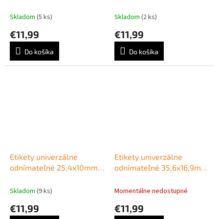
Agipa A4 25 hárkov
Agipa A4 25 hárkov
Skladom
(5 ks)
Skladom
(2 ks)
€11,99
€11,99
Do košíka
Do košíka
Etikety univerzálne
Etikety univerzálne
odnímateľné 25,4x10mm
odnímateľné 35,6x16,9mm
Agipa A4 25 hárkov
Agipa A4 25 hárkov
Skladom
(9 ks)
Momentálne nedostupné
€11,99
€11,99