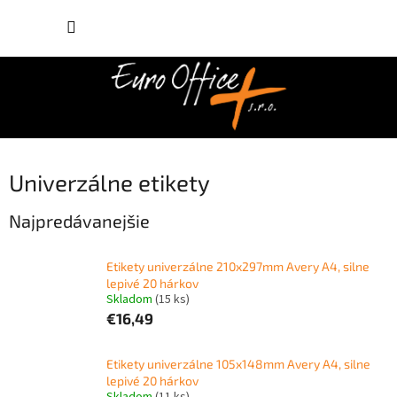
Prejsť
NÁKUP
na
obsah
KOŠÍK
Univerzálne etikety
Najpredávanejšie
Etikety univerzálne 210x297mm Avery A4, silne
lepivé 20 hárkov
Skladom
(15 ks)
€16,49
Etikety univerzálne 105x148mm Avery A4, silne
lepivé 20 hárkov