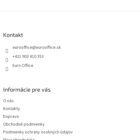
e
e
p
Z
r
v
á
k
p
y
ä
Kontakt
v
t
ý
eurooffice
@
eurooffice.sk
i
p
e
i
+421 903 410 353
s
Euro Office
u
Informácie pre vás
O nás
Kontakty
Doprava
Obchodné podmienky
Podmienky ochrany osobných údajov