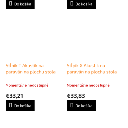
Do košíka
Do košíka
Stĺpik T Akustik na
Stĺpik X Akustik na
paraván na plochu stola
paraván na plochu stola
Momentálne nedostupné
Momentálne nedostupné
€33,21
€33,83
Do košíka
Do košíka