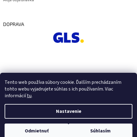
Moja objednávka
DOPRAVA
Tento web používa súbory cookie. Ďalším prechádzaním
tohto webu vyjadrujete súhlas s ich používaním. Viac
informácií
tu
.
Nastavenie
Vytvoril Shoptet
Odmietnuť
Súhlasím
Copyright 2026
Euro Office
. Všetky práva vyhradené.