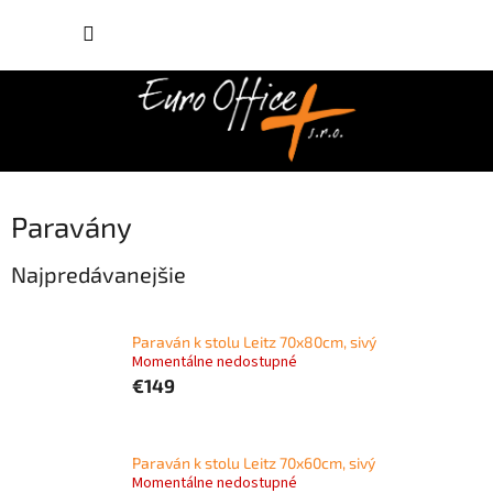
Prejsť
NÁKUP
na
obsah
KOŠÍK
Paravány
Najpredávanejšie
Paraván k stolu Leitz 70x80cm, sivý
Momentálne nedostupné
€149
Paraván k stolu Leitz 70x60cm, sivý
Momentálne nedostupné