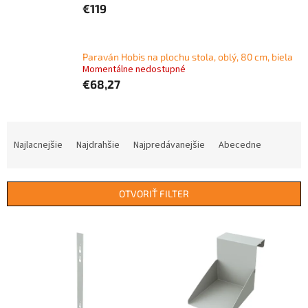
€119
Paraván Hobis na plochu stola, oblý, 80 cm, biela
Momentálne nedostupné
€68,27
R
a
Najlacnejšie
Najdrahšie
Najpredávanejšie
Abecedne
d
e
n
OTVORIŤ FILTER
i
e
V
p
ý
r
p
o
i
d
s
u
p