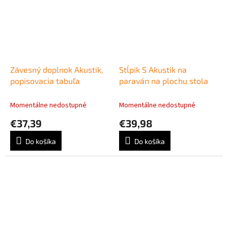
Závesný doplnok Akustik,
Stĺpik S Akustik na
popisovacia tabuľa
paraván na plochu stola
Momentálne nedostupné
Momentálne nedostupné
€37,39
€39,98
Do košíka
Do košíka