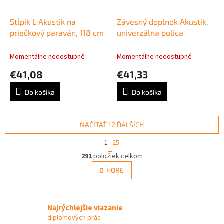
Stĺpik L Akustik na
Závesný doplnok Akustik,
priečkový paraván, 118 cm
univerzálna polica
Momentálne nedostupné
Momentálne nedostupné
€41,08
€41,33
Do košíka
Do košíka
NAČÍTAŤ 12 ĎALŠÍCH
S
1
25
t
O
r
291
položiek celkom
v
á
l
HORE
n
á
k
d
o
v
a
a
Najrýchlejšie viazanie
c
n
i
diplomových prác
i