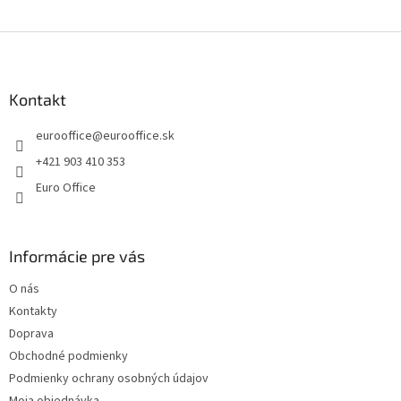
e
e
p
Z
r
v
á
k
p
y
ä
Kontakt
v
t
ý
eurooffice
@
eurooffice.sk
i
p
e
i
+421 903 410 353
s
Euro Office
u
Informácie pre vás
O nás
Kontakty
Doprava
Obchodné podmienky
Podmienky ochrany osobných údajov