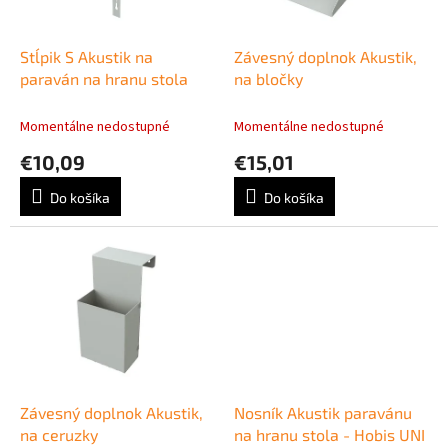
k
r
t
o
o
d
Stĺpik S Akustik na
Závesný doplnok Akustik,
v
u
paraván na hranu stola
na bločky
k
t
Momentálne nedostupné
Momentálne nedostupné
o
€10,09
€15,01
v
Do košíka
Do košíka
Závesný doplnok Akustik,
Nosník Akustik paravánu
na ceruzky
na hranu stola - Hobis UNI