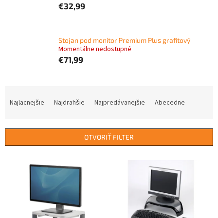
€32,99
Stojan pod monitor Premium Plus grafitový
Momentálne nedostupné
€71,99
R
a
Najlacnejšie
Najdrahšie
Najpredávanejšie
Abecedne
d
e
n
OTVORIŤ FILTER
i
e
V
p
ý
r
p
o
i
d
s
u
p