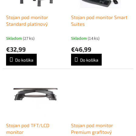
k
r
t
o
o
d
Stojan pod monitor
Stojan pod monitor Smart
v
u
Standard platinový
Suites
k
t
Skladom
(27 ks)
Skladom
(14 ks)
o
€32,99
€46,99
v
Do košíka
Do košíka
Stojan pod TFT/LCD
Stojan pod monitor
monitor
Premium grafitový