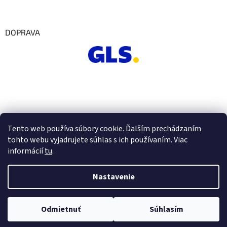
DOPRAVA
Tento web používa súbory cookie. Ďalším prechádzaním
tohto webu vyjadrujete súhlas s ich používaním. Viac
informácií
tu
.
Nastavenie
Vytvoril Shoptet
Odmietnuť
Súhlasím
Copyright 2026
Euro Office
. Všetky práva vyhradené.