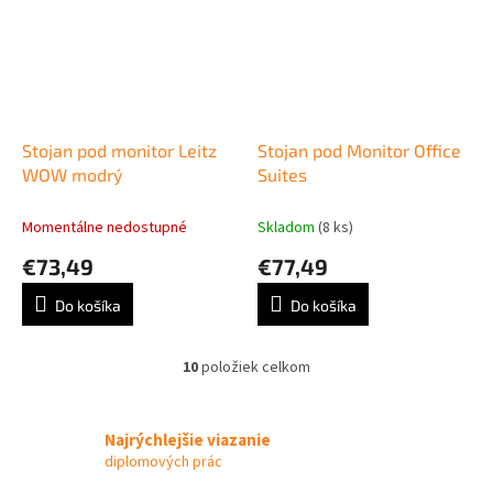
Stojan pod monitor Leitz
Stojan pod Monitor Office
WOW modrý
Suites
Momentálne nedostupné
Skladom
(8 ks)
€73,49
€77,49
Do košíka
Do košíka
10
položiek celkom
O
v
l
á
Najrýchlejšie viazanie
d
diplomových prác
a