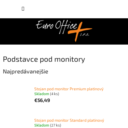
Prejsť
NÁKUP
na
obsah
KOŠÍK
Podstavce pod monitory
Najpredávanejšie
Stojan pod monitor Premium platinový
Skladom
(4 ks)
€56,49
Stojan pod monitor Standard platinový
Skladom
(27 ks)