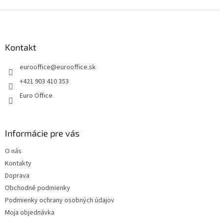
c
i
Z
e
á
p
p
r
ä
Kontakt
v
t
k
eurooffice
@
eurooffice.sk
i
y
v
e
+421 903 410 353
ý
Euro Office
p
i
s
u
Informácie pre vás
O nás
Kontakty
Doprava
Obchodné podmienky
Podmienky ochrany osobných údajov
Moja objednávka