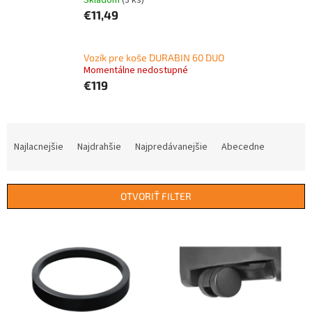
Skladom
(3 ks)
€11,49
Vozík pre koše DURABIN 60 DUO
Momentálne nedostupné
€119
R
a
Najlacnejšie
Najdrahšie
Najpredávanejšie
Abecedne
d
e
n
OTVORIŤ FILTER
i
e
V
p
ý
r
p
o
i
d
s
u
p