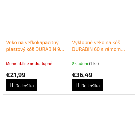
Veko na veľkokapacitný
Výklopné veko na kôš
plastový kôš DURABIN 90
DURABIN 60 s rámom
zelené
modré
Momentálne nedostupné
Skladom
(1 ks)
€21,99
€36,49
Do košíka
Do košíka