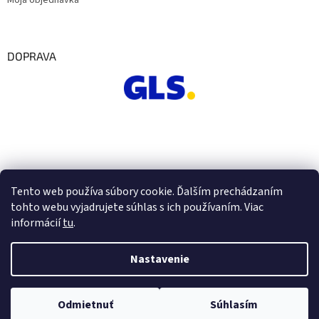
Moja objednávka
DOPRAVA
Tento web používa súbory cookie. Ďalším prechádzaním
tohto webu vyjadrujete súhlas s ich používaním. Viac
informácií
tu
.
Nastavenie
Vytvoril Shoptet
Odmietnuť
Súhlasím
Copyright 2026
Euro Office
. Všetky práva vyhradené.