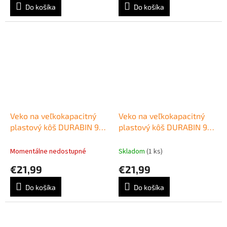
Do košíka
Do košíka
Veko na veľkokapacitný
Veko na veľkokapacitný
plastový kôš DURABIN 90
plastový kôš DURABIN 90
modré
sivé
Momentálne nedostupné
Skladom
(1 ks)
€21,99
€21,99
Do košíka
Do košíka