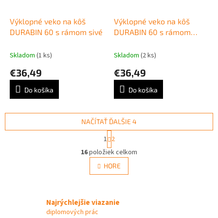
Výklopné veko na kôš
Výklopné veko na kôš
DURABIN 60 s rámom sivé
DURABIN 60 s rámom
zelené
Skladom
(1 ks)
Skladom
(2 ks)
€36,49
€36,49
Do košíka
Do košíka
NAČÍTAŤ ĎALŠIE 4
S
1
2
t
O
r
16
položiek celkom
v
á
l
HORE
n
á
k
d
o
v
a
a
Najrýchlejšie viazanie
c
n
i
diplomových prác
i