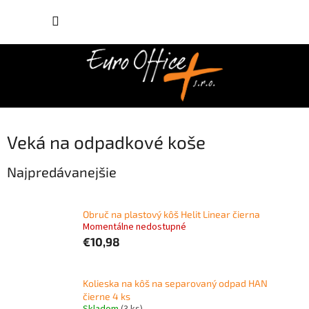
Prejsť
NÁKUP
na
obsah
KOŠÍK
Veká na odpadkové koše
Najpredávanejšie
Obruč na plastový kôš Helit Linear čierna
Momentálne nedostupné
€10,98
Kolieska na kôš na separovaný odpad HAN
čierne 4 ks