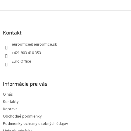
e
e
p
Z
r
v
á
k
p
y
ä
Kontakt
v
t
ý
eurooffice
@
eurooffice.sk
i
p
e
i
+421 903 410 353
s
Euro Office
u
Informácie pre vás
O nás
Kontakty
Doprava
Obchodné podmienky
Podmienky ochrany osobných údajov