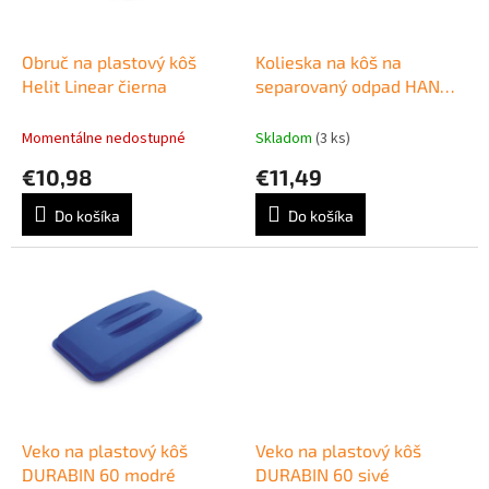
k
r
t
o
o
d
Obruč na plastový kôš
Kolieska na kôš na
v
u
Helit Linear čierna
separovaný odpad HAN
k
čierne 4 ks
t
Momentálne nedostupné
Skladom
(3 ks)
o
€10,98
€11,49
v
Do košíka
Do košíka
Veko na plastový kôš
Veko na plastový kôš
DURABIN 60 modré
DURABIN 60 sivé