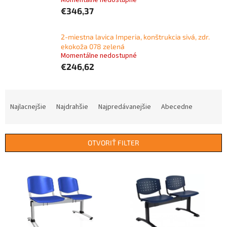
Momentálne nedostupné
€346,37
2-miestna lavica Imperia, konštrukcia sivá, zdr.
ekokoža 078 zelená
Momentálne nedostupné
€246,62
R
a
Najlacnejšie
Najdrahšie
Najpredávanejšie
Abecedne
d
e
n
OTVORIŤ FILTER
i
e
V
p
ý
r
p
o
i
d
s
u
p