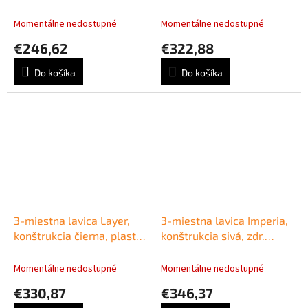
ekokoža 078 zelená
modrá
Momentálne nedostupné
Momentálne nedostupné
€246,62
€322,88
Do košíka
Do košíka
3-miestna lavica Layer,
3-miestna lavica Imperia,
konštrukcia čierna, plast
konštrukcia sivá, zdr.
tm. modrá
ekokoža 078 zelená
Momentálne nedostupné
Momentálne nedostupné
€330,87
€346,37