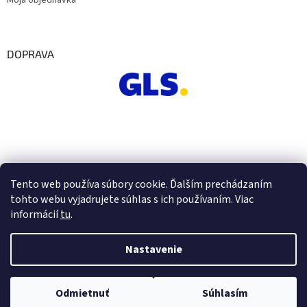
Moja objednávka
DOPRAVA
Tento web používa súbory cookie. Ďalším prechádzaním
tohto webu vyjadrujete súhlas s ich používaním. Viac
informácií
tu
.
Nastavenie
Vytvoril Shoptet
Odmietnuť
Súhlasím
Copyright 2026
Euro Office
. Všetky práva vyhradené.