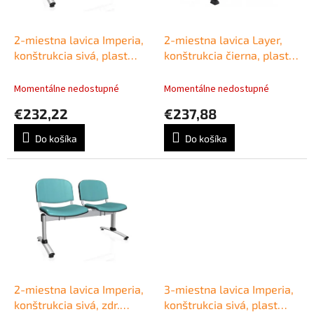
k
r
t
o
o
d
2-miestna lavica Imperia,
2-miestna lavica Layer,
v
u
konštrukcia sivá, plast
konštrukcia čierna, plast
k
modrá
tm. modrá
t
Momentálne nedostupné
Momentálne nedostupné
o
€232,22
€237,88
v
Do košíka
Do košíka
2-miestna lavica Imperia,
3-miestna lavica Imperia,
konštrukcia sivá, zdr.
konštrukcia sivá, plast