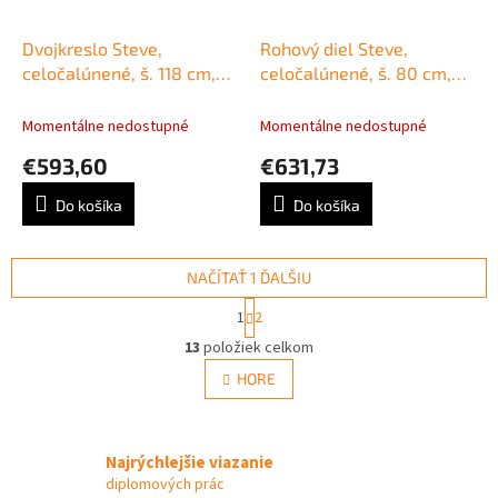
Dvojkreslo Steve,
Rohový diel Steve,
celočalúnené, š. 118 cm,
celočalúnené, š. 80 cm,
zdravotnícka ekokoža 096
zdravotnícka ekokoža 096
Momentálne nedostupné
Momentálne nedostupné
€593,60
€631,73
Do košíka
Do košíka
NAČÍTAŤ 1 ĎALŠIU
S
1
2
t
O
r
13
položiek celkom
v
á
l
HORE
n
á
k
d
o
v
a
a
Najrýchlejšie viazanie
c
n
i
diplomových prác
i