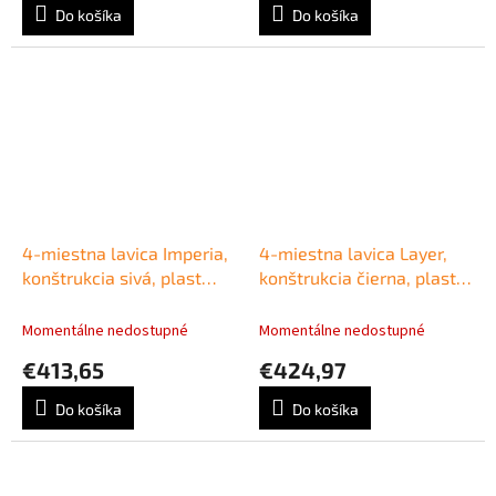
Do košíka
Do košíka
4-miestna lavica Imperia,
4-miestna lavica Layer,
konštrukcia sivá, plast
konštrukcia čierna, plast
modrá
tm. modrá
Momentálne nedostupné
Momentálne nedostupné
€413,65
€424,97
Do košíka
Do košíka