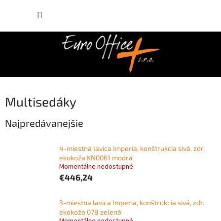
Prejsť
NÁKUP
na
obsah
KOŠÍK
Multisedáky
Najpredávanejšie
4-miestna lavica Imperia, konštrukcia sivá, zdr.
ekokoža KN0061 modrá
Momentálne nedostupné
€446,24
3-miestna lavica Imperia, konštrukcia sivá, zdr.
ekokoža 078 zelená