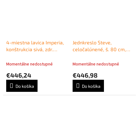
4-miestna lavica Imperia,
Jednkreslo Steve,
konštrukcia sivá, zdr.
celočalúnené, š. 80 cm,
ekokoža KN0061 modrá
zdravotnícka ekokoža 096
Momentálne nedostupné
Momentálne nedostupné
€446,24
€446,98
Do košíka
Do košíka