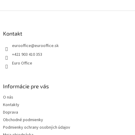
e
e
p
Z
r
v
á
k
p
y
ä
Kontakt
v
t
ý
eurooffice
@
eurooffice.sk
i
p
e
i
+421 903 410 353
s
Euro Office
u
Informácie pre vás
O nás
Kontakty
Doprava
Obchodné podmienky
Podmienky ochrany osobných údajov