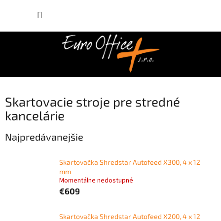
Prejsť
NÁKUP
na
obsah
KOŠÍK
Skartovacie stroje pre stredné
kancelárie
Najpredávanejšie
Skartovačka Shredstar Autofeed X300, 4 x 12
mm
Momentálne nedostupné
€609
Skartovačka Shredstar Autofeed X200, 4 x 12