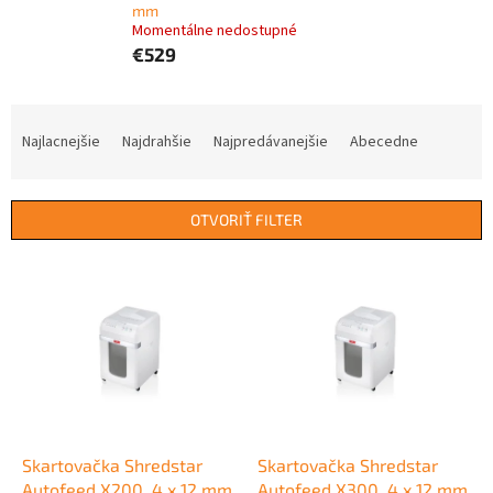
mm
Momentálne nedostupné
€529
R
a
Najlacnejšie
Najdrahšie
Najpredávanejšie
Abecedne
d
e
n
OTVORIŤ FILTER
i
e
V
p
ý
r
p
o
i
d
s
u
p
k
r
t
o
o
d
Skartovačka Shredstar
Skartovačka Shredstar
v
u
Autofeed X200, 4 x 12 mm
Autofeed X300, 4 x 12 mm