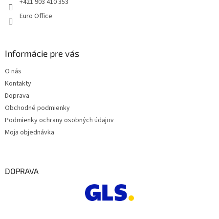
e
+421 903 410 353
ý
Euro Office
p
i
s
u
Informácie pre vás
O nás
Kontakty
Doprava
Obchodné podmienky
Podmienky ochrany osobných údajov
Moja objednávka
DOPRAVA