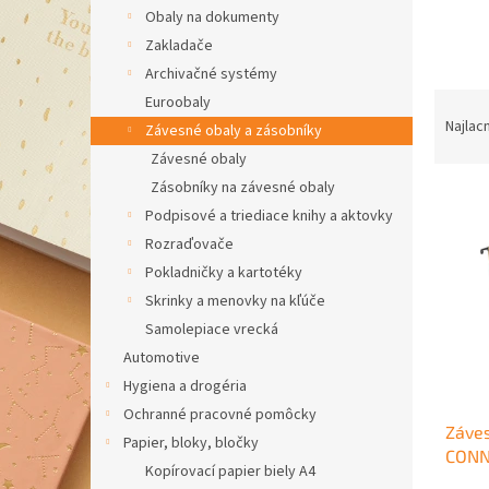
Obaly na dokumenty
Zakladače
Archivačné systémy
R
Euroobaly
a
Najlac
Závesné obaly a zásobníky
d
Závesné obaly
e
Zásobníky na závesné obaly
V
n
Podpisové a triediace knihy a aktovky
ý
i
p
e
Rozraďovače
i
p
Pokladničky a kartotéky
s
r
Skrinky a menovky na kľúče
p
o
Samolepiace vrecká
r
d
Automotive
o
u
d
Hygiena a drogéria
k
u
t
Ochranné pracovné pomôcky
Záves
k
o
Papier, bloky, bločky
CONN
t
v
Kopírovací papier biely A4
o