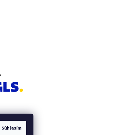
A
Súhlasím