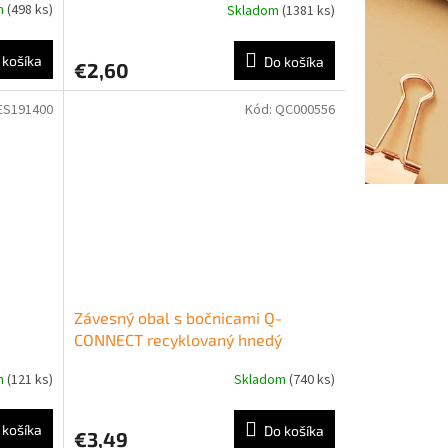
m
(498 ks)
Skladom
(1381 ks)
 košíka
Do košíka
€2,60
ES191400
Kód:
QC000556
Závesný obal s bočnicami Q-
CONNECT recyklovaný hnedý
m
(121 ks)
Skladom
(740 ks)
 košíka
Do košíka
€3,49