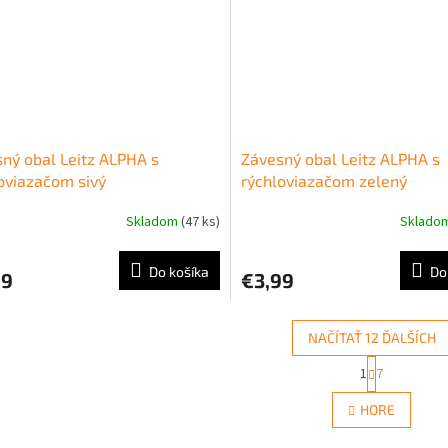
ný obal Leitz ALPHA s
Závesný obal Leitz ALPHA s
oviazačom sivý
rýchloviazačom zelený
Skladom
(47 ks)
Sklado
Do košíka
Do
99
€3,99
NAČÍTAŤ 12 ĎALŠÍCH
S
1
7
O
t
r
v
HORE
á
l
n
á