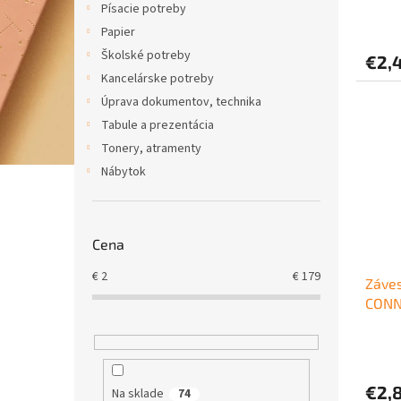
Písacie potreby
v
Papier
Školské potreby
€2,
Kancelárske potreby
Úprava dokumentov, technika
Tabule a prezentácia
Tonery, atramenty
Nábytok
Cena
€
2
€
179
Záves
CONN
€2,
Na sklade
74