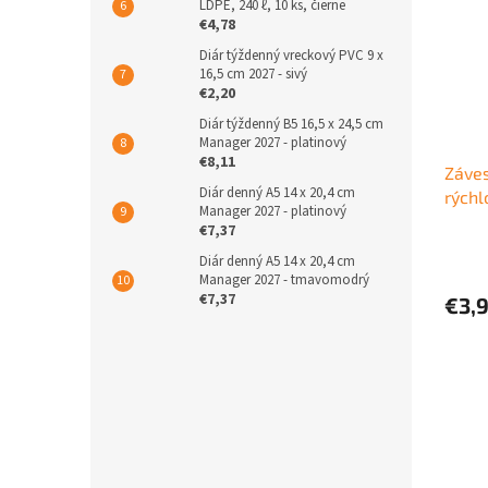
LDPE, 240 ℓ, 10 ks, čierne
€4,78
Diár týždenný vreckový PVC 9 x
16,5 cm 2027 - sivý
€2,20
Diár týždenný B5 16,5 x 24,5 cm
Manager 2027 - platinový
€8,11
Záves
Diár denný A5 14 x 20,4 cm
rýchl
Manager 2027 - platinový
€7,37
Diár denný A5 14 x 20,4 cm
Manager 2027 - tmavomodrý
€7,37
€3,