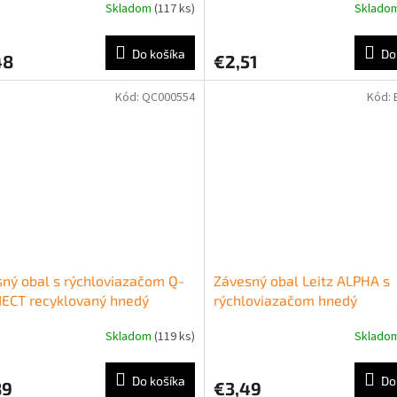
Skladom
(117 ks)
Sklado
Do košíka
Do
48
€2,51
Kód:
QC000554
Kód:
ný obal s rýchloviazačom Q-
Závesný obal Leitz ALPHA s
ECT recyklovaný hnedý
rýchloviazačom hnedý
Skladom
(119 ks)
Sklado
Do košíka
Do
89
€3,49