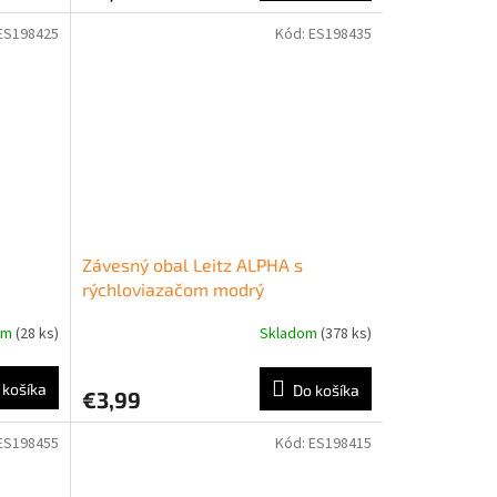
ES198425
Kód:
ES198435
Závesný obal Leitz ALPHA s
rýchloviazačom modrý
om
(28 ks)
Skladom
(378 ks)
 košíka
Do košíka
€3,99
ES198455
Kód:
ES198415