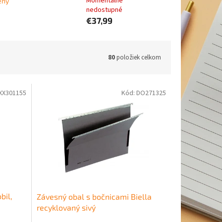
Momentálne
ený
nedostupné
€37,99
80
položiek celkom
XX301155
Kód:
DO271325
bil,
Závesný obal s bočnicami Biella
recyklovaný sivý