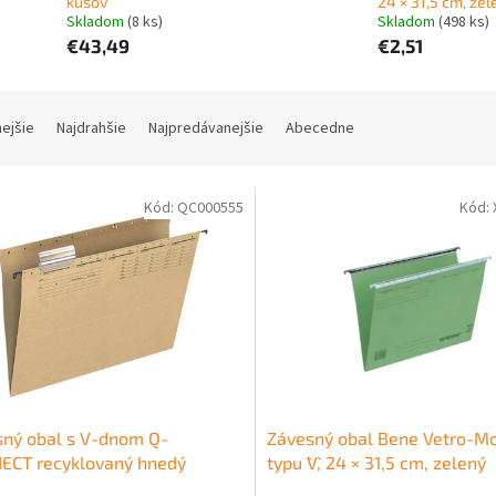
kusov
24 × 31,5 cm, zel
Skladom
(8 ks)
Skladom
(498 ks)
€43,49
€2,51
nejšie
Najdrahšie
Najpredávanejšie
Abecedne
Kód:
QC000555
Kód:
ný obal s V-dnom Q-
Závesný obal Bene Vetro-Mo
ECT recyklovaný hnedý
typu `V`, 24 × 31,5 cm, zelený