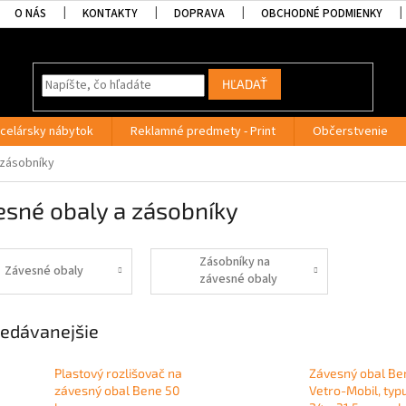
O NÁS
KONTAKTY
DOPRAVA
OBCHODNÉ PODMIENKY
HĽADAŤ
celársky nábytok
Reklamné predmety - Print
Občerstvenie
 zásobníky
esné obaly a zásobníky
Zásobníky na
Závesné obaly
závesné obaly
edávanejšie
Plastový rozlišovač na
Závesný obal Be
závesný obal Bene 50
Vetro-Mobil, typu 