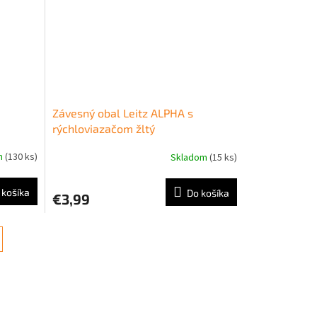
Závesný obal Leitz ALPHA s
rýchloviazačom žltý
m
(130 ks)
Skladom
(15 ks)
 košíka
Do košíka
€3,99