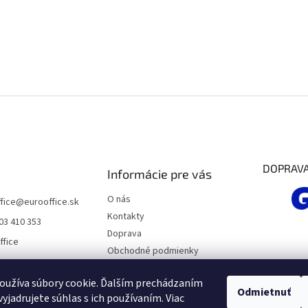
k
d
o
a
v
c
a
i
n
e
i
e
p
r
v
k
y
v
ý
p
DOPRAV
Informácie pre vás
i
s
O nás
u
fice
@
eurooffice.sk
Kontakty
03 410 353
Doprava
ffice
Obchodné podmienky
Podmienky ochrany osobných
údajov
oužíva súbory cookie. Ďalším prechádzaním
Odmietnuť
yjadrujete súhlas s ich používaním. Viac
Moja objednávka