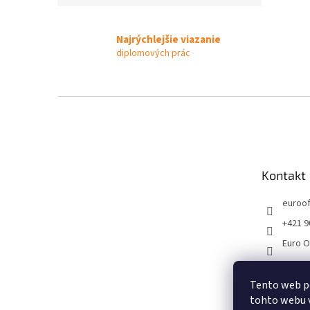
Najrýchlejšie viazanie
diplomových prác
Z
á
p
ä
t
Kontakt
i
e
euroof
+421 9
Euro O
Tento web p
tohto webu v