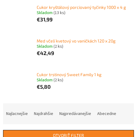
Cukor kryštálový porciovaný tyčinky 1000 x 4 g
Skladom
(13 ks)
€31,99
Med včelí kvetový vo vaničkách 120 x 20g
Skladom
(2 ks)
€42,49
Cukor trstinový Sweet Family 1 kg
Skladom
(2 ks)
€5,80
R
a
Najlacnejšie
Najdrahšie
Najpredávanejšie
Abecedne
d
e
n
OTVORIŤ FILTER