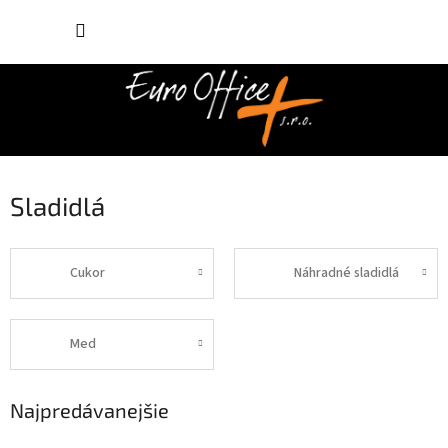
Prejsť
NÁKUP
na
obsah
KOŠÍK
Sladidlá
Cukor
Náhradné sladidlá
Med
Najpredávanejšie