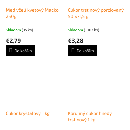
Med včelí kvetový Macko
Cukor trstinový porciovaný
250g
50 x 4,5 g
Skladom
(35 ks)
Skladom
(1307 ks)
€2,79
€3,28
Do košíka
Do košíka
Cukor kryštálový 1 kg
Korunný cukor hnedý
trstinový 1 kg