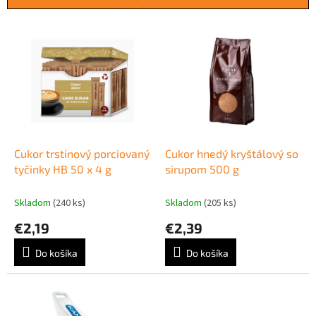
i
e
V
p
ý
r
p
o
i
d
s
u
p
k
r
t
o
o
d
Cukor trstinový porciovaný
Cukor hnedý kryštálový so
v
u
tyčinky HB 50 x 4 g
sirupom 500 g
k
t
Skladom
(240 ks)
Skladom
(205 ks)
o
€2,19
€2,39
v
Do košíka
Do košíka