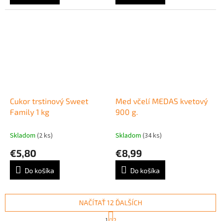
Cukor trstinový Sweet
Med včelí MEDAS kvetový
Family 1 kg
900 g.
Skladom
(2 ks)
Skladom
(34 ks)
€5,80
€8,99
Do košíka
Do košíka
NAČÍTAŤ 12 ĎALŠÍCH
S
1
2