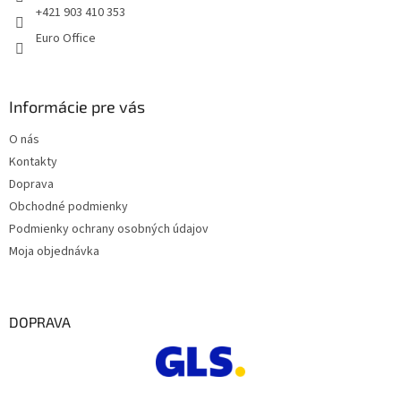
e
i
+421 903 410 353
s
Euro Office
u
Informácie pre vás
O nás
Kontakty
Doprava
Obchodné podmienky
Podmienky ochrany osobných údajov
Moja objednávka
DOPRAVA