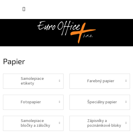
Prejsť
NÁKUP
na
obsah
KOŠÍK
Papier
Samolepiace
Farebný papier
etikety
Fotopapier
Špeciálny papier
Samolepiace
Zápisníky a
bločky a záložky
poznámkové bloky