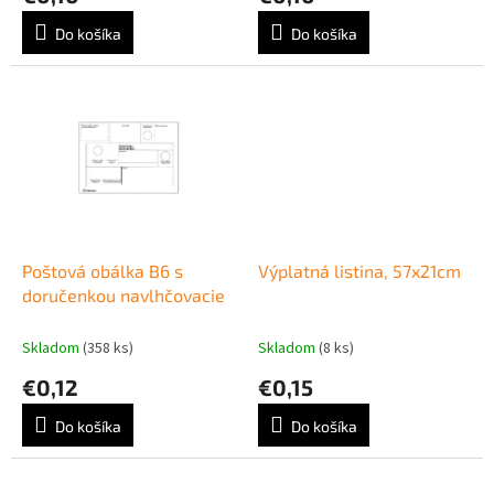
v
Do košíka
Do košíka
Poštová obálka B6 s
Výplatná listina, 57x21cm
doručenkou navlhčovacie
Skladom
(358 ks)
Skladom
(8 ks)
€0,12
€0,15
Do košíka
Do košíka