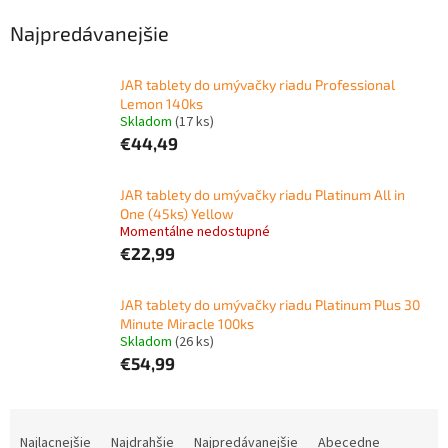
Najpredávanejšie
JAR tablety do umývačky riadu Professional
Lemon 140ks
Skladom
(17 ks)
€44,49
JAR tablety do umývačky riadu Platinum All in
One (45ks) Yellow
Momentálne nedostupné
€22,99
JAR tablety do umývačky riadu Platinum Plus 30
Minute Miracle 100ks
Skladom
(26 ks)
€54,99
R
a
Najlacnejšie
Najdrahšie
Najpredávanejšie
Abecedne