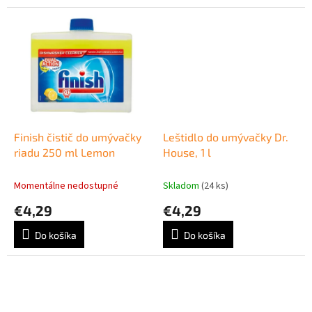
Finish čistič do umývačky
Leštidlo do umývačky Dr.
riadu 250 ml Lemon
House, 1 l
Momentálne nedostupné
Skladom
(24 ks)
€4,29
€4,29
Do košíka
Do košíka