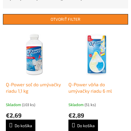
d
e
n
OTVORIŤ FILTER
i
e
V
p
ý
r
p
o
i
d
s
u
p
k
r
t
o
o
d
Q-Power soľ do umývačky
Q-Power vôňa do
v
u
riadu 1,1 kg
umývačky riadu 6 ml
k
t
Skladom
(103 ks)
Skladom
(51 ks)
o
€2,69
€2,89
v
Do košíka
Do košíka