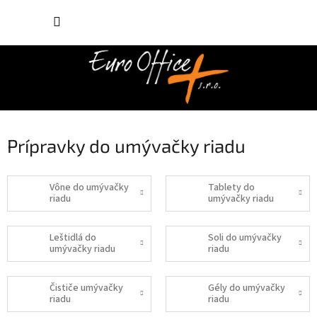
Prejsť
NÁKUP
na
obsah
KOŠÍK
Prípravky do umývačky riadu
Vône do umývačky
Tablety do
riadu
umývačky riadu
Leštidlá do
Soli do umývačky
umývačky riadu
riadu
Čističe umývačky
Gély do umývačky
riadu
riadu