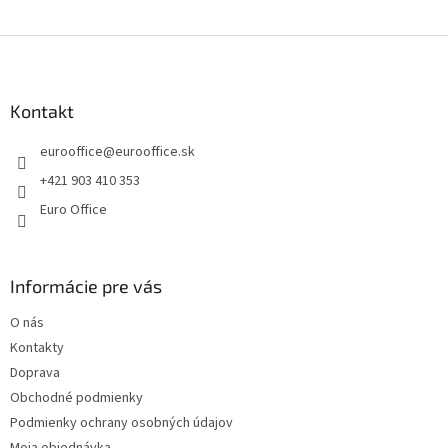
e
e
p
Z
r
v
á
k
p
y
ä
Kontakt
v
t
ý
eurooffice
@
eurooffice.sk
i
p
e
i
+421 903 410 353
s
Euro Office
u
Informácie pre vás
O nás
Kontakty
Doprava
Obchodné podmienky
Podmienky ochrany osobných údajov