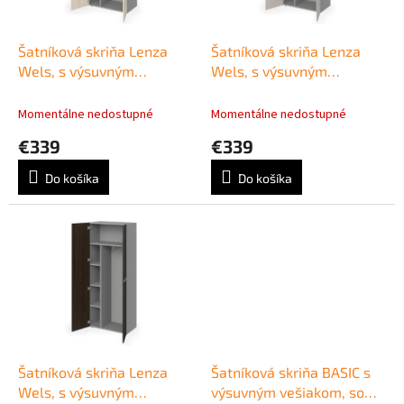
k
r
t
o
o
d
Šatníková skriňa Lenza
Šatníková skriňa Lenza
v
u
Wels, s výsuvným
Wels, s výsuvným
k
vešiakom a policami,
vešiakom a policami,
t
79,8x196,5x42,2cm, agát
79,8x196,5x42,2cm,
Momentálne nedostupné
Momentálne nedostupné
o
svetlý
driftwood
€339
€339
v
Do košíka
Do košíka
Šatníková skriňa Lenza
Šatníková skriňa BASIC s
Wels, s výsuvným
výsuvným vešiakom, so