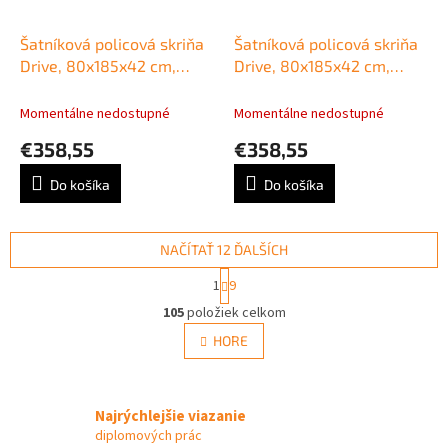
Šatníková policová skriňa
Šatníková policová skriňa
Drive, 80x185x42 cm,
Drive, 80x185x42 cm,
buk/sivá
čerešňa/čerešňa
Momentálne nedostupné
Momentálne nedostupné
€358,55
€358,55
Do košíka
Do košíka
NAČÍTAŤ 12 ĎALŠÍCH
S
1
9
t
O
r
105
položiek celkom
v
á
l
HORE
n
á
k
d
o
v
a
a
Najrýchlejšie viazanie
c
n
i
diplomových prác
i