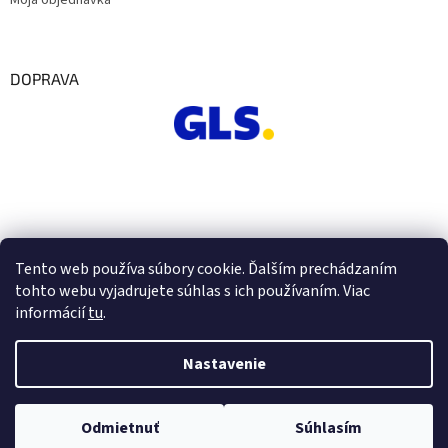
Moja objednávka
DOPRAVA
Tento web používa súbory cookie. Ďalším prechádzaním
tohto webu vyjadrujete súhlas s ich používaním. Viac
informácií
tu
.
Nastavenie
Vytvoril Shoptet
Odmietnuť
Súhlasím
Copyright 2026
Euro Office
. Všetky práva vyhradené.