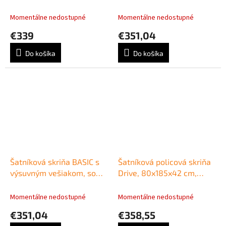
vešiakom a policami,
zámkom, 80x40x182,1cm,
79,8x196,5x42,2cm,
biela
Momentálne nedostupné
Momentálne nedostupné
wenge
€339
€351,04
Do košíka
Do košíka
Šatníková skriňa BASIC s
Šatníková policová skriňa
výsuvným vešiakom, so
Drive, 80x185x42 cm,
zámkom, 80x40x182,1cm,
agát/agát
dub Sonoma
Momentálne nedostupné
Momentálne nedostupné
€351,04
€358,55