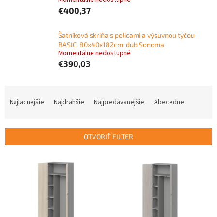
Momentálne nedostupné
€400,37
Šatníková skriňa s policami a výsuvnou tyčou
BASIC, 80x40x182cm, dub Sonoma
Momentálne nedostupné
€390,03
R
a
Najlacnejšie
Najdrahšie
Najpredávanejšie
Abecedne
d
e
n
OTVORIŤ FILTER
i
e
V
p
ý
r
p
o
i
d
s
u
p