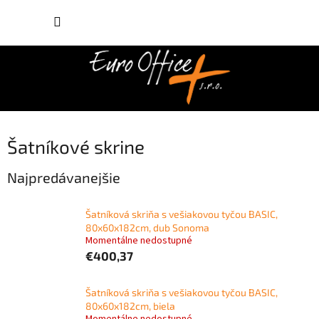
Prejsť
NÁKUP
na
obsah
KOŠÍK
Šatníkové skrine
Najpredávanejšie
Šatníková skriňa s vešiakovou tyčou BASIC,
80x60x182cm, dub Sonoma
Momentálne nedostupné
€400,37
Šatníková skriňa s vešiakovou tyčou BASIC,
80x60x182cm, biela