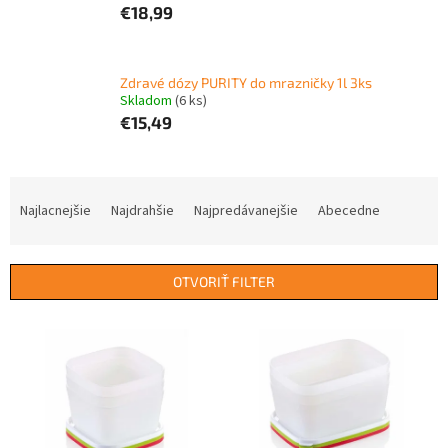
€18,99
Zdravé dózy PURITY do mrazničky 1l 3ks
Skladom
(6 ks)
€15,49
R
a
Najlacnejšie
Najdrahšie
Najpredávanejšie
Abecedne
d
e
n
OTVORIŤ FILTER
i
e
V
p
ý
r
p
o
i
d
s
u
p