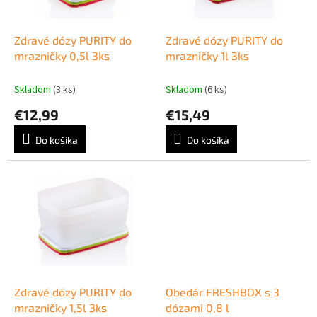
k
r
t
o
o
d
Zdravé dózy PURITY do
Zdravé dózy PURITY do
v
u
mrazničky 0,5l 3ks
mrazničky 1l 3ks
k
t
Skladom
(3 ks)
Skladom
(6 ks)
o
€12,99
€15,49
v
Do košíka
Do košíka
Zdravé dózy PURITY do
Obedár FRESHBOX s 3
mrazničky 1,5l 3ks
dózami 0,8 l