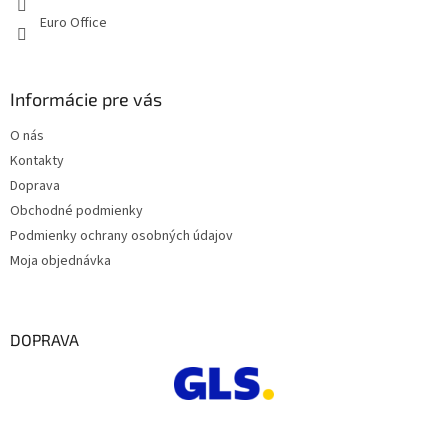
ý
Euro Office
p
i
s
u
Informácie pre vás
O nás
Kontakty
Doprava
Obchodné podmienky
Podmienky ochrany osobných údajov
Moja objednávka
DOPRAVA