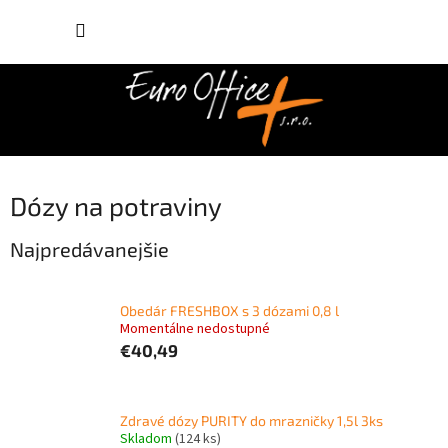
Prejsť
NÁKUP
na
obsah
KOŠÍK
Dózy na potraviny
Najpredávanejšie
Obedár FRESHBOX s 3 dózami 0,8 l
Momentálne nedostupné
€40,49
Zdravé dózy PURITY do mrazničky 1,5l 3ks
Skladom
(124 ks)