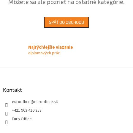
Môžete sa ale pozrieť na ostatné kategórie.
SPÄŤ DO OBCHODU
Najrýchlejšie viazanie
diplomových prác
Z
á
p
ä
Kontakt
t
eurooffice
@
eurooffice.sk
i
e
+421 903 410 353
Euro Office