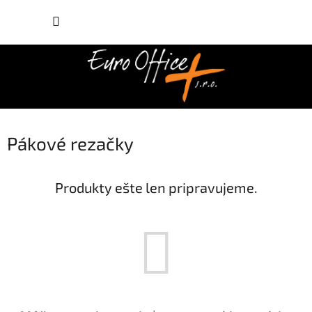
Prejsť
NÁKUP
na
obsah
KOŠÍK
Pákové rezačky
Produkty ešte len pripravujeme.