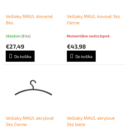
k
r
t
o
o
d
Vešiaky MAUL drevené
Vešiaky MAUL kovové 5ks
v
u
8ks
čierne
k
t
Skladom
(8 ks)
Momentálne nedostupné
o
€27,49
€43,98
v
Do košíka
Do košíka
Vešiaky MAUL akrylové
Vešiaky MAUL akrylové
5ks čierne
5ks biele