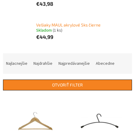
€43,98
Vešiaky MAUL akrylové 5ks čierne
Skladom
(1 ks)
€44,99
R
a
Najlacnejšie
Najdrahšie
Najpredávanejšie
Abecedne
d
e
n
OTVORIŤ FILTER
i
e
V
p
ý
r
p
o
i
d
s
u
p