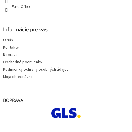
ý
Euro Office
p
i
s
u
Informácie pre vás
O nás
Kontakty
Doprava
Obchodné podmienky
Podmienky ochrany osobných údajov
Moja objednávka
DOPRAVA