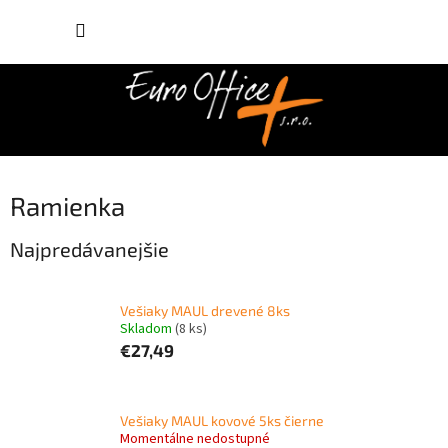
Prejsť
NÁKUP
na
obsah
KOŠÍK
Ramienka
Najpredávanejšie
Vešiaky MAUL drevené 8ks
Skladom
(8 ks)
€27,49
Vešiaky MAUL kovové 5ks čierne
Momentálne nedostupné