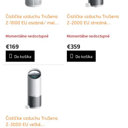
k
r
t
o
o
d
Čistička vzduchu TruSens
Čistička vzduchu TruSens
v
u
Z-1000 EU osobná/ malá
Z-2000 EU stredná
k
izba
miestnosť
t
Momentálne nedostupné
Momentálne nedostupné
o
€169
€359
v
Do košíka
Do košíka
Čistička vzduchu TruSens
Z-3000 EU veľká