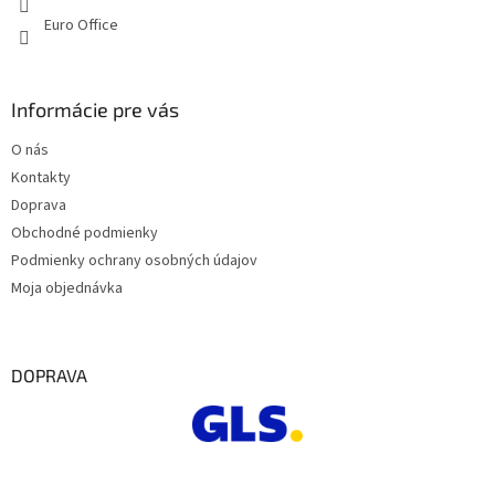
ý
Euro Office
p
i
s
u
Informácie pre vás
O nás
Kontakty
Doprava
Obchodné podmienky
Podmienky ochrany osobných údajov
Moja objednávka
DOPRAVA