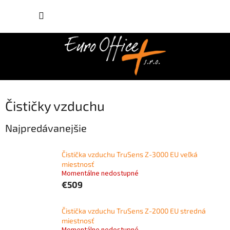
Prejsť
NÁKUP
na
obsah
KOŠÍK
Čističky vzduchu
Najpredávanejšie
Čistička vzduchu TruSens Z-3000 EU veľká
miestnosť
Momentálne nedostupné
€509
Čistička vzduchu TruSens Z-2000 EU stredná
miestnosť