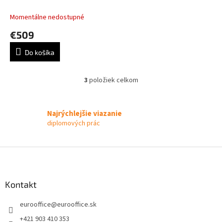
miestnosť
Momentálne nedostupné
€509
Do košíka
3
položiek celkom
O
v
l
á
Najrýchlejšie viazanie
d
diplomových prác
a
c
i
Z
e
á
p
p
r
ä
Kontakt
v
t
k
eurooffice
@
eurooffice.sk
i
y
v
e
+421 903 410 353