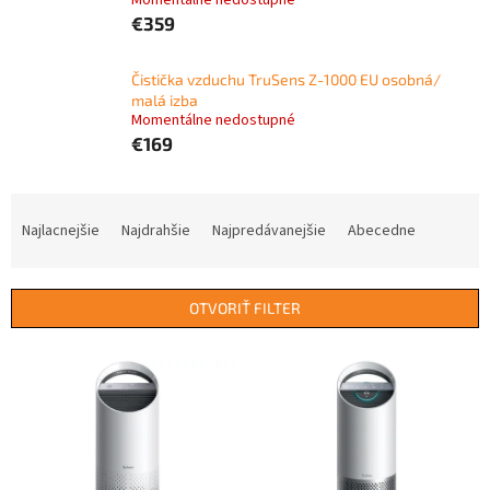
Momentálne nedostupné
€359
Čistička vzduchu TruSens Z-1000 EU osobná/
malá izba
Momentálne nedostupné
€169
R
a
Najlacnejšie
Najdrahšie
Najpredávanejšie
Abecedne
d
e
n
OTVORIŤ FILTER
i
e
V
p
ý
r
p
o
i
d
s
u
p