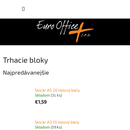
Prejsť
NÁKUP
na
obsah
KOŠÍK
Trhacie bloky
Najpredávanejšie
Skicár A5 20 listový biely
Skladom
(31 ks)
€1,59
Skicár A3 10 listový biely
Skladom
(59 ks)