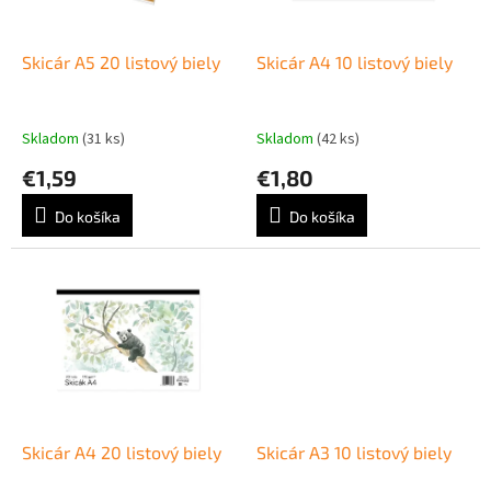
k
r
t
o
o
d
Skicár A5 20 listový biely
Skicár A4 10 listový biely
v
u
k
t
Skladom
(31 ks)
Skladom
(42 ks)
o
€1,59
€1,80
v
Do košíka
Do košíka
Skicár A4 20 listový biely
Skicár A3 10 listový biely