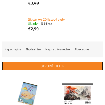
€3,49
Skicár A4 20 listový biely
Skladom
(394 ks)
€2,99
R
a
Najlacnejšie
Najdrahšie
Najpredávanejšie
Abecedne
d
e
n
OTVORIŤ FILTER
i
e
V
p
ý
r
p
o
i
d
s
u
p