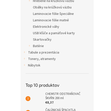
Hrebene na krúžkovú väzbu
Obálky na krúžkovú väzbu
Laminovacie fólie špeciálne
Laminovacie fólie matné
Elektronické váhy
USB kľúče a pamäťové karty
Skartovačky
Batérie
Tabule a prezentácia
Tonery, atramenty
Nábytok
Top 10 produktov
CHEMSTR ODSTRAŇOVAČ
ŠKVŔN 200 ml
€8,37
ČALÚNICKÁ ŠPACHTLA