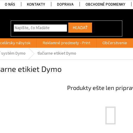
O NÁS
KONTAKTY
DOPRAVA
OBCHODNÉ PODMIENKY
HĽADAŤ
celársky nábytok
Reklamné predmety - Print
Občerstvenie
cí systém Dymo
tlačiarne etikiet Dymo
iarne etikiet Dymo
Produkty ešte len pripr