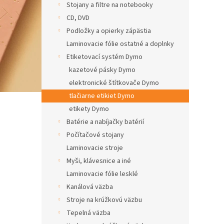
Stojany a filtre na notebooky
CD, DVD
Podložky a opierky zápästia
Laminovacie fólie ostatné a doplnky
Etiketovací systém Dymo
kazetové pásky Dymo
elektronické štítkovače Dymo
tlačiarne etikiet Dymo
etikety Dymo
Batérie a nabíjačky batérií
Počítačové stojany
Laminovacie stroje
Myši, klávesnice a iné
Laminovacie fólie lesklé
Kanálová väzba
Stroje na krúžkovú väzbu
Tepelná väzba