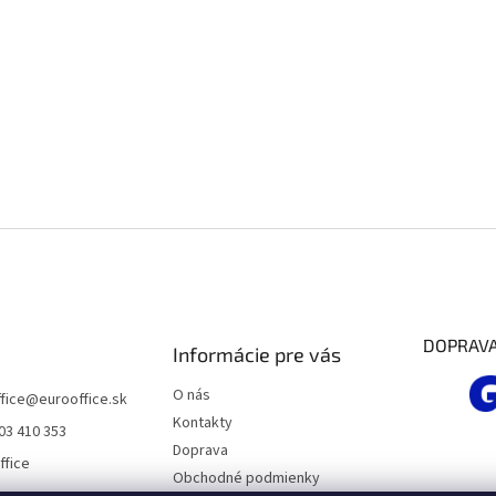
DOPRAV
Informácie pre vás
O nás
fice
@
eurooffice.sk
Kontakty
03 410 353
Doprava
ffice
Obchodné podmienky