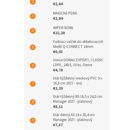
€2,64
MAGICKÁ PENA
€2,04
WIPER BOWL
€22,20
Farbiaci valček do etiketovacích
klieští Q-CONNECT 18mm
€0,93
Vrecia DONAU EXPERT, CLASSIC
LDPE, 240 ℓ, 10 ks, čierne
€4,78
Diár týždenný vreckový PVC 9 x
16,5 cm 2027 - sivý
€2,20
Diár týždenný B5 16,5 x 24,5 cm
Manager 2027 - platinový
€8,11
Diár denný A5 14 x 20,4 cm
Manager 2027 - platinový
€7,37