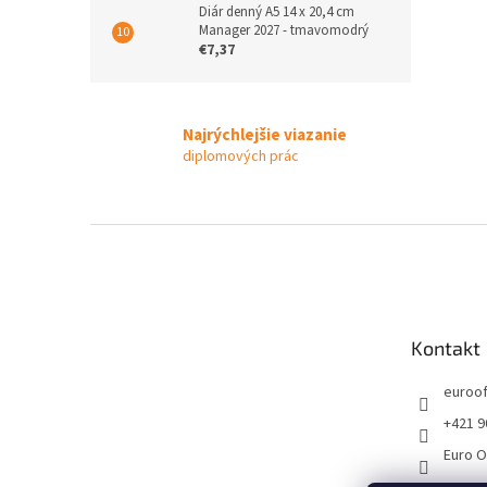
Diár denný A5 14 x 20,4 cm
Manager 2027 - tmavomodrý
€7,37
Najrýchlejšie viazanie
diplomových prác
Z
á
p
ä
t
Kontakt
i
e
euroof
+421 9
Euro O