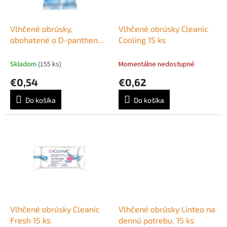
k
r
t
o
o
d
Vlhčené obrúsky,
Vlhčené obrúsky Cleanic
v
u
obohatené o D-panthenol
Cooling 15 ks
k
a komplex vitamínov A,C,E
t
15ks
Skladom
(155 ks)
Momentálne nedostupné
o
€0,54
€0,62
v
Do košíka
Do košíka
Vlhčené obrúsky Cleanic
Vlhčené obrúsky Linteo na
Fresh 15 ks
dennú potrebu, 15 ks