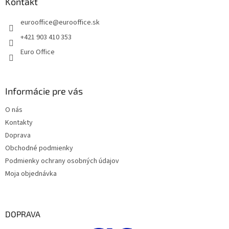
ä
Kontakt
v
t
k
eurooffice
@
eurooffice.sk
i
y
v
e
+421 903 410 353
ý
Euro Office
p
i
s
u
Informácie pre vás
O nás
Kontakty
Doprava
Obchodné podmienky
Podmienky ochrany osobných údajov
Moja objednávka
DOPRAVA