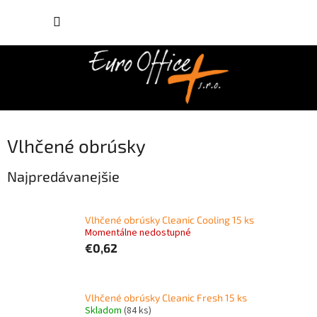
Prejsť
NÁKUP
na
obsah
KOŠÍK
Vlhčené obrúsky
Najpredávanejšie
Vlhčené obrúsky Cleanic Cooling 15 ks
Momentálne nedostupné
€0,62
Vlhčené obrúsky Cleanic Fresh 15 ks
Skladom
(84 ks)