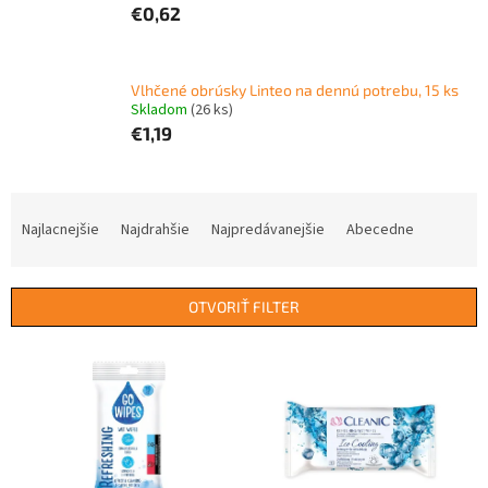
€0,62
Vlhčené obrúsky Linteo na dennú potrebu, 15 ks
Skladom
(26 ks)
€1,19
R
a
Najlacnejšie
Najdrahšie
Najpredávanejšie
Abecedne
d
e
n
OTVORIŤ FILTER
i
e
V
p
ý
r
p
o
i
d
s
u
p