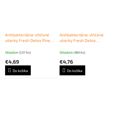
Antibakteriálne vlhčené
Antibakteriálne vlhčené
utierky Fresh Detox Pine
utierky Fresh Detox
na ruky a povrchy (120 ks)
Lemon na ruky a povrchy
(120 ks)
Skladom
(107 ks)
Skladom
(480 ks)
€4,69
€4,76
Do košíka
Do košíka