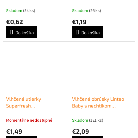
Skladom
(84 ks)
Skladom
(26 ks)
€0,62
€1,19
Do košíka
Do košíka
Vlhčené utierky
Vlhčené obrúsky Linteo
Superfresh
Baby s nechtíkom
antibakteriálne 72ks
lekárskym, 72 ks
Momentálne nedostupné
Skladom
(121 ks)
€1,49
€2,09