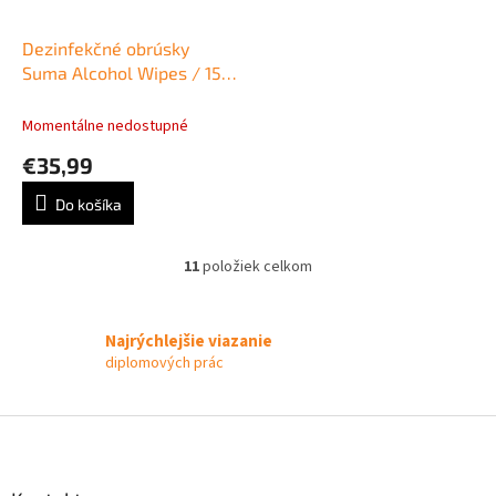
Dezinfekčné obrúsky
Suma Alcohol Wipes / 150
ks
Momentálne nedostupné
€35,99
Do košíka
11
položiek celkom
O
v
l
á
Najrýchlejšie viazanie
d
diplomových prác
a
c
i
Z
e
á
p
p
r