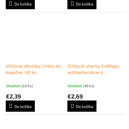
Do košíka
Do košíka
Vlhčené obrúsky Linteo do
Vlhčené utierky GoWipes
kúpeľne, 40 ks
antibakteriálne s
vitamínovým komplexom
(A,C,E a D-panthenol)
Skladom
(18 ks)
Skladom
(46 ks)
60ks
€2,39
€2,69
Do košíka
Do košíka