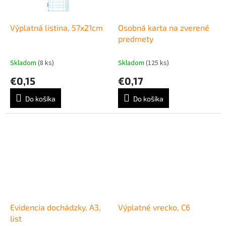
Výplatná listina, 57x21cm
Osobná karta na zverené
predmety
Skladom
(8 ks)
Skladom
(125 ks)
€0,15
€0,17
Do košíka
Do košíka
Evidencia dochádzky, A3,
Výplatné vrecko, C6
list