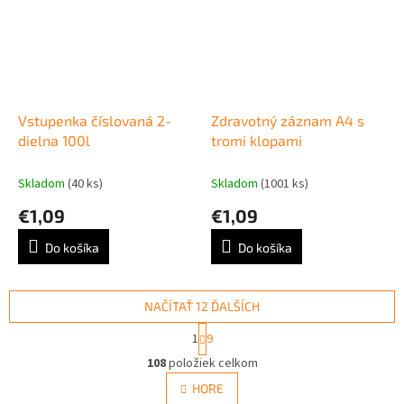
Vstupenka číslovaná 2-
Zdravotný záznam A4 s
dielna 100l
tromi klopami
Skladom
(40 ks)
Skladom
(1001 ks)
€1,09
€1,09
Do košíka
Do košíka
NAČÍTAŤ 12 ĎALŠÍCH
S
1
9
t
O
r
108
položiek celkom
v
á
l
HORE
n