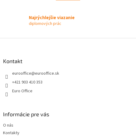
á
k
d
o
v
a
a
Najrýchlejšie viazanie
c
n
i
diplomových prác
i
e
e
p
Z
r
v
á
k
p
y
ä
Kontakt
v
t
ý
eurooffice
@
eurooffice.sk
i
p
e
i
+421 903 410 353
s
Euro Office
u
Informácie pre vás
O nás
Kontakty