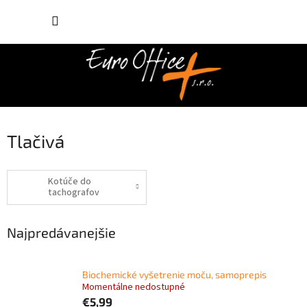
Prejsť
NÁKUP
na
obsah
KOŠÍK
Tlačivá
Kotúče do
tachografov
Najpredávanejšie
Biochemické vyšetrenie moču, samoprepis
Momentálne nedostupné
€5,99