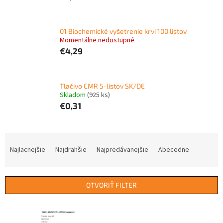
01 Biochemické vyšetrenie krvi 100 listov
Momentálne nedostupné
€4,29
Tlačivo CMR 5-listov SK/DE
Skladom
(925 ks)
€0,31
R
a
Najlacnejšie
Najdrahšie
Najpredávanejšie
Abecedne
d
e
n
OTVORIŤ FILTER
i
e
V
p
ý