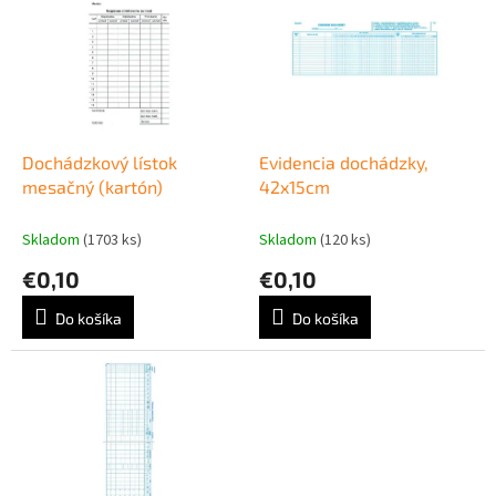
r
p
o
i
d
s
u
p
k
r
t
o
o
d
Dochádzkový lístok
Evidencia dochádzky,
v
u
mesačný (kartón)
42x15cm
k
t
Skladom
(1703 ks)
Skladom
(120 ks)
o
€0,10
€0,10
v
Do košíka
Do košíka