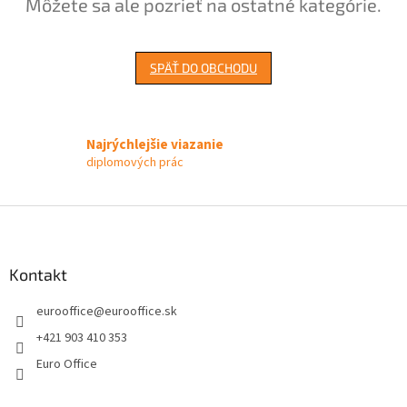
Môžete sa ale pozrieť na ostatné kategórie.
SPÄŤ DO OBCHODU
Najrýchlejšie viazanie
diplomových prác
Z
á
p
ä
Kontakt
t
eurooffice
@
eurooffice.sk
i
e
+421 903 410 353
Euro Office