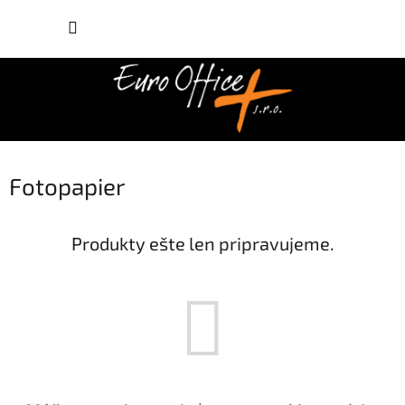
Prejsť
NÁKUP
na
obsah
KOŠÍK
Fotopapier
Produkty ešte len pripravujeme.