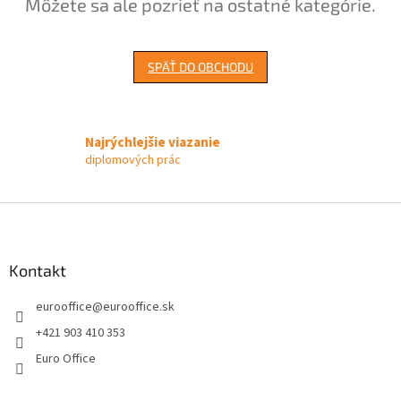
Môžete sa ale pozrieť na ostatné kategórie.
SPÄŤ DO OBCHODU
Najrýchlejšie viazanie
diplomových prác
Z
á
p
ä
Kontakt
t
eurooffice
@
eurooffice.sk
i
e
+421 903 410 353
Euro Office