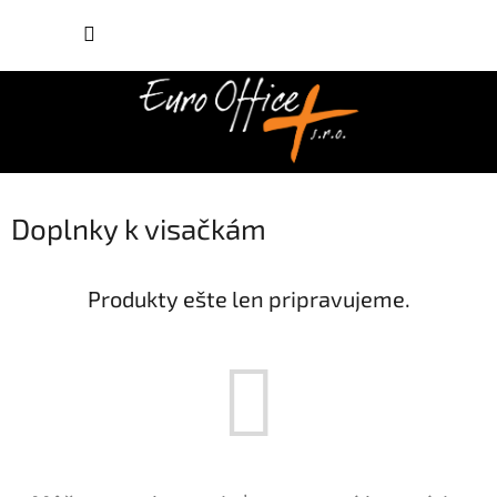
Prejsť
NÁKUP
na
obsah
KOŠÍK
Doplnky k visačkám
Produkty ešte len pripravujeme.