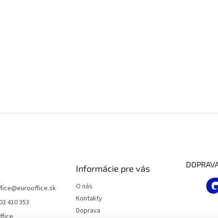
DOPRAV
Informácie pre vás
O nás
fice
@
eurooffice.sk
Kontakty
03 410 353
Doprava
ffice