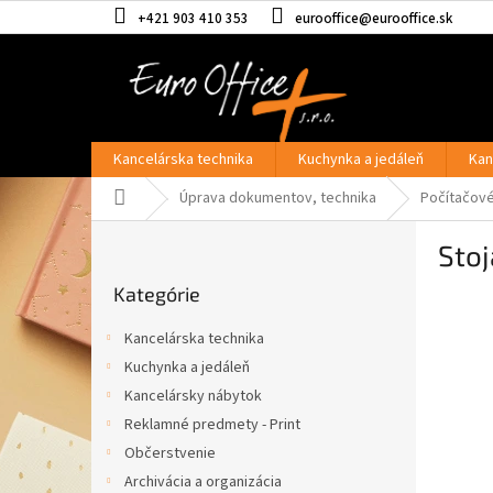
Prejsť
+421 903 410 353
eurooffice@eurooffice.sk
na
obsah
Kancelárska technika
Kuchynka a jedáleň
Kan
Domov
Úprava dokumentov, technika
Počítačové
B
Sto
o
Preskočiť
č
Kategórie
kategórie
n
ý
Kancelárska technika
p
Kuchynka a jedáleň
a
Kancelársky nábytok
n
e
Reklamné predmety - Print
l
Občerstvenie
Archivácia a organizácia