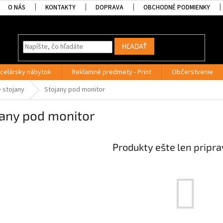
O NÁS
KONTAKTY
DOPRAVA
OBCHODNÉ PODMIENKY
HĽADAŤ
celársky nábytok
Reklamné predmety - Print
Občerstvenie
 stojany
Stojany pod monitor
jany pod monitor
Produkty ešte len pripr