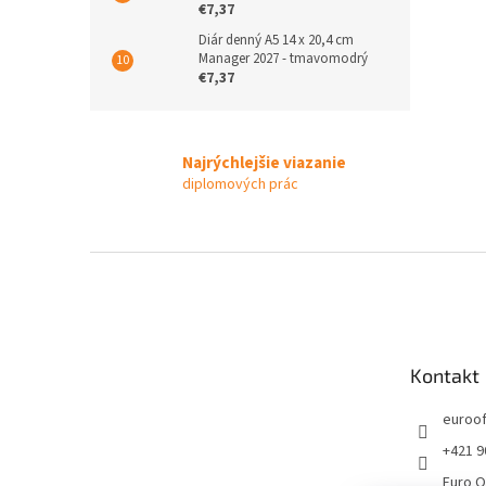
€7,37
Diár denný A5 14 x 20,4 cm
Manager 2027 - tmavomodrý
€7,37
Najrýchlejšie viazanie
diplomových prác
Z
á
p
ä
t
Kontakt
i
e
euroof
+421 9
Euro O