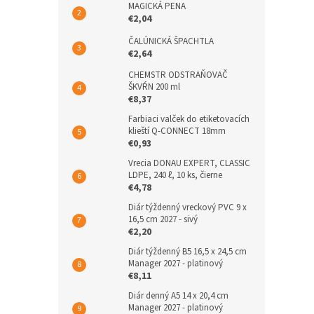
MAGICKÁ PENA
€2,04
ČALÚNICKÁ ŠPACHTLA
€2,64
CHEMSTR ODSTRAŇOVAČ
ŠKVŔN 200 ml
€8,37
Farbiaci valček do etiketovacích
klieští Q-CONNECT 18mm
€0,93
Vrecia DONAU EXPERT, CLASSIC
LDPE, 240 ℓ, 10 ks, čierne
€4,78
Diár týždenný vreckový PVC 9 x
16,5 cm 2027 - sivý
€2,20
Diár týždenný B5 16,5 x 24,5 cm
Manager 2027 - platinový
€8,11
Diár denný A5 14 x 20,4 cm
Manager 2027 - platinový