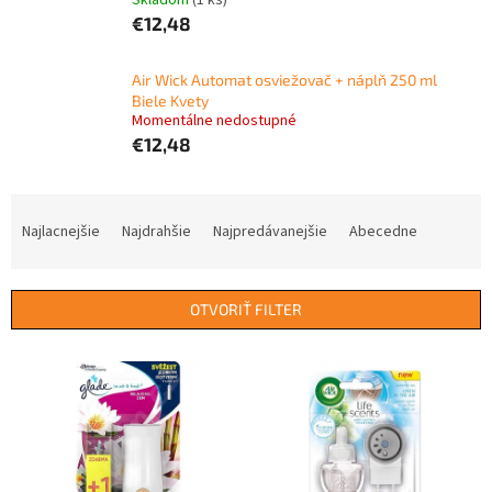
Skladom
(1 ks)
€12,48
Air Wick Automat osviežovač + náplň 250 ml
Biele Kvety
Momentálne nedostupné
€12,48
R
a
Najlacnejšie
Najdrahšie
Najpredávanejšie
Abecedne
d
e
n
OTVORIŤ FILTER
i
e
V
p
ý
r
p
o
i
d
s
u
p