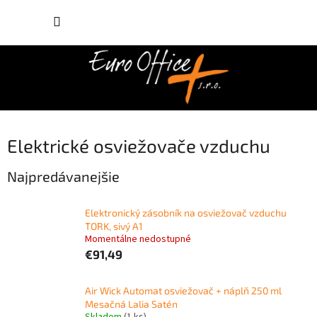
Prejsť
NÁKUP
na
obsah
KOŠÍK
Elektrické osviežovače vzduchu
Najpredávanejšie
Elektronický zásobník na osviežovač vzduchu
TORK, sivý A1
Momentálne nedostupné
€91,49
Air Wick Automat osviežovač + náplň 250 ml
Mesačná Lalia Satén