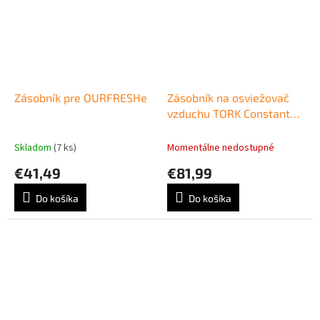
Zásobník pre OURFRESHe
Zásobník na osviežovač
vzduchu TORK Constant
A3
Skladom
(7 ks)
Momentálne nedostupné
€41,49
€81,99
Do košíka
Do košíka