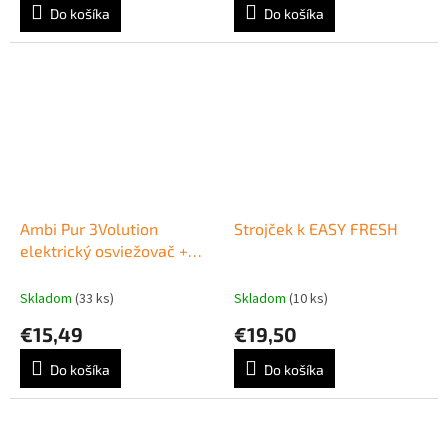
Do košíka
Do košíka
Ambi Pur 3Volution
Strojček k EASY FRESH
elektrický osviežovač +
náplň 20 ml Lenor
Skladom
(33 ks)
Skladom
(10 ks)
€15,49
€19,50
Do košíka
Do košíka