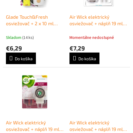
k
r
t
o
o
d
Glade Touch&Fresh
Air Wick elektrický
v
u
osviežovač + 2 x 10 ml
osviežovač + náplň 19 ml
k
náplň Relaxing Zen
Prádlo vo vánku
t
Skladom
(14 ks)
Momentálne nedostupné
o
€6,29
€7,29
v
Do košíka
Do košíka
Air Wick elektrický
Air Wick elektrický
osviežovač + náplň 19 ml
osviežovač + náplň 19 ml