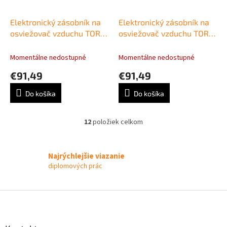
Elektronický zásobník na
Elektronický zásobník na
osviežovač vzduchu TORK
osviežovač vzduchu TORK,
Elevation A1
sivý A1
Momentálne nedostupné
Momentálne nedostupné
€91,49
€91,49
Do košíka
Do košíka
12
položiek celkom
O
v
l
á
Najrýchlejšie viazanie
d
diplomových prác
a
c
i
Z
e
á
p
p
r