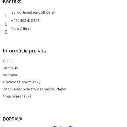
ä
Kontakt
v
t
k
eurooffice
@
eurooffice.sk
i
y
v
e
+421 903 410 353
ý
Euro Office
p
i
s
u
Informácie pre vás
O nás
Kontakty
Doprava
Obchodné podmienky
Podmienky ochrany osobných údajov
Moja objednávka
DOPRAVA