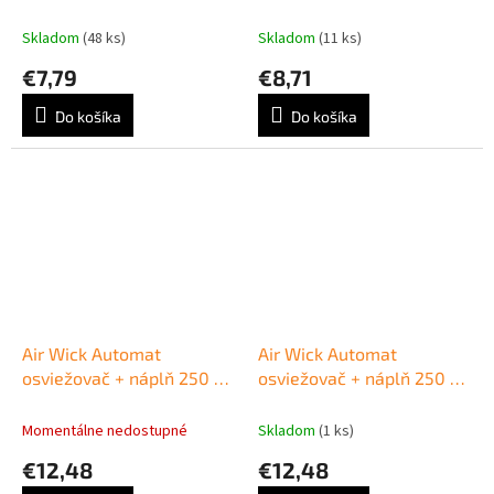
Jemný satén a mesačná
Biele kvety
ľalia 19 ml
Skladom
(48 ks)
Skladom
(11 ks)
€7,79
€8,71
Do košíka
Do košíka
Air Wick Automat
Air Wick Automat
osviežovač + náplň 250 ml
osviežovač + náplň 250 ml
Biele Kvety
Mesačná Lalia Satén
Momentálne nedostupné
Skladom
(1 ks)
€12,48
€12,48