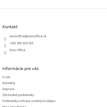
e
e
p
Z
r
v
á
k
p
y
ä
Kontakt
v
t
ý
eurooffice
@
eurooffice.sk
i
p
e
i
+421 903 410 353
s
Euro Office
u
Informácie pre vás
O nás
Kontakty
Doprava
Obchodné podmienky
Podmienky ochrany osobných údajov