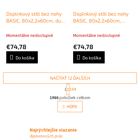
Doplnkový stôl bez nohy
Doplnkový stôl bez nohy
BASIC, 80x2,2x60cm, dub
BASIC, 80x2,2x60cm,
Sonoma
orech Dijon
Momentálne nedostupné
Momentálne nedostupné
€74,78
€74,78
Do košíka
Do košíka
NAČÍTAŤ 12 ĎALŠÍCH
S
1
164
t
O
r
1966
položiek celkom
v
á
l
HORE
n
á
k
d
o
v
a
a
Najrýchlejšie viazanie
c
n
i
diplomových prác
i