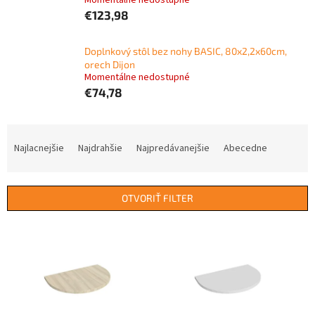
Momentálne nedostupné
€123,98
Doplnkový stôl bez nohy BASIC, 80x2,2x60cm,
orech Dijon
Momentálne nedostupné
€74,78
R
a
Najlacnejšie
Najdrahšie
Najpredávanejšie
Abecedne
d
e
n
OTVORIŤ FILTER
i
e
V
p
ý
r
p
o
i
d
s
u
p