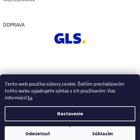
Moja objednávka
DOPRAVA
Tento web používa súbory cookie. Ďalším prechádzaním
tohto webu vyjadrujete súhlas s ich používaním. Viac
informácií
tu
.
Nastavenie
Vytvoril Shoptet
Odmietnuť
Súhlasím
Copyright 2026
Euro Office
. Všetky práva vyhradené.