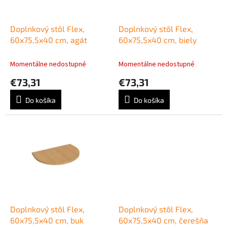
k
r
t
o
o
d
Doplnkový stôl Flex,
Doplnkový stôl Flex,
v
u
60x75,5x40 cm, agát
60x75,5x40 cm, biely
k
t
Momentálne nedostupné
Momentálne nedostupné
o
€73,31
€73,31
v
Do košíka
Do košíka
Doplnkový stôl Flex,
Doplnkový stôl Flex,
60x75,5x40 cm, buk
60x75,5x40 cm, čerešňa