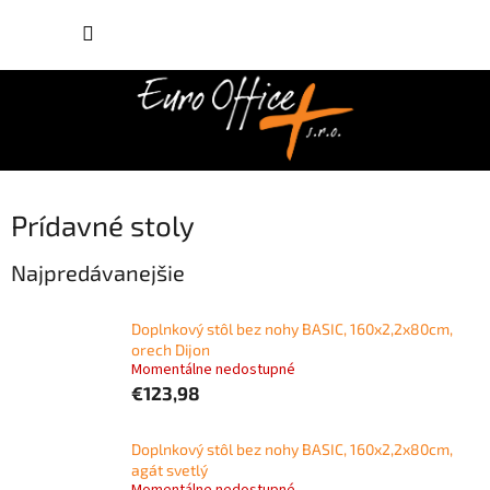
Prejsť
NÁKUP
na
obsah
KOŠÍK
Prídavné stoly
Najpredávanejšie
Doplnkový stôl bez nohy BASIC, 160x2,2x80cm,
orech Dijon
Momentálne nedostupné
€123,98
Doplnkový stôl bez nohy BASIC, 160x2,2x80cm,
agát svetlý