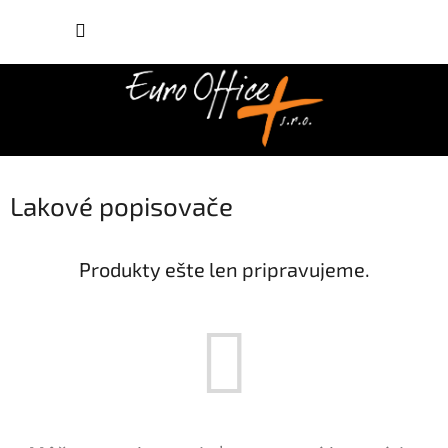
Prejsť
NÁKUP
na
obsah
KOŠÍK
Lakové popisovače
Produkty ešte len pripravujeme.