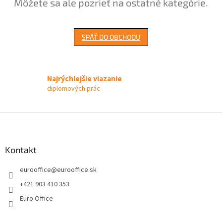
Môžete sa ale pozrieť na ostatné kategórie.
SPÄŤ DO OBCHODU
Najrýchlejšie viazanie
diplomových prác
Z
á
p
ä
Kontakt
t
eurooffice
@
eurooffice.sk
i
e
+421 903 410 353
Euro Office