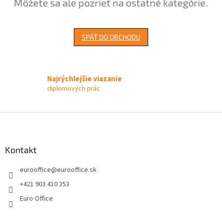
Môžete sa ale pozrieť na ostatné kategórie.
SPÄŤ DO OBCHODU
Najrýchlejšie viazanie
diplomových prác
Z
á
p
ä
Kontakt
t
eurooffice
@
eurooffice.sk
i
e
+421 903 410 353
Euro Office