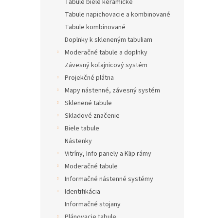
Tabule biele keramické
Tabule napichovacie a kombinované
Tabule kombinované
Doplnky k skleneným tabuliam
Moderačné tabule a doplnky
Závesný koľajnicový systém
Projekčné plátna
Mapy nástenné, závesný systém
Sklenené tabule
Skladové značenie
Biele tabule
Nástenky
Vitríny, Info panely a Klip rámy
Moderačné tabule
Informačné nástenné systémy
Identifikácia
Informačné stojany
Plánovacie tabule