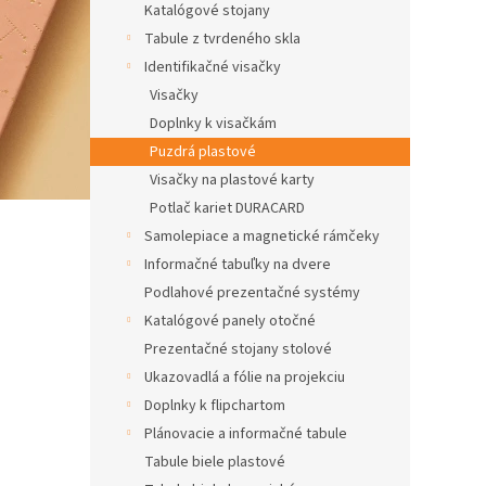
Katalógové stojany
Tabule z tvrdeného skla
Identifikačné visačky
Visačky
Doplnky k visačkám
Puzdrá plastové
Visačky na plastové karty
Potlač kariet DURACARD
Samolepiace a magnetické rámčeky
Informačné tabuľky na dvere
Podlahové prezentačné systémy
Katalógové panely otočné
Prezentačné stojany stolové
Ukazovadlá a fólie na projekciu
Doplnky k flipchartom
Plánovacie a informačné tabule
Tabule biele plastové