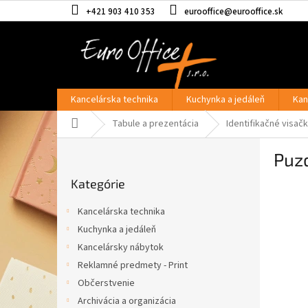
Prejsť
+421 903 410 353
eurooffice@eurooffice.sk
na
obsah
Kancelárska technika
Kuchynka a jedáleň
Kan
Domov
Tabule a prezentácia
Identifikačné visač
B
Puz
o
Preskočiť
č
Kategórie
kategórie
n
ý
Kancelárska technika
p
Kuchynka a jedáleň
a
Kancelársky nábytok
n
e
Reklamné predmety - Print
l
Občerstvenie
Archivácia a organizácia