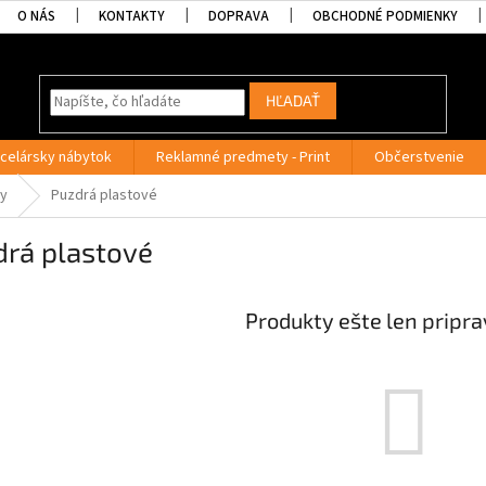
O NÁS
KONTAKTY
DOPRAVA
OBCHODNÉ PODMIENKY
HĽADAŤ
celársky nábytok
Reklamné predmety - Print
Občerstvenie
ky
Puzdrá plastové
drá plastové
Produkty ešte len pripr