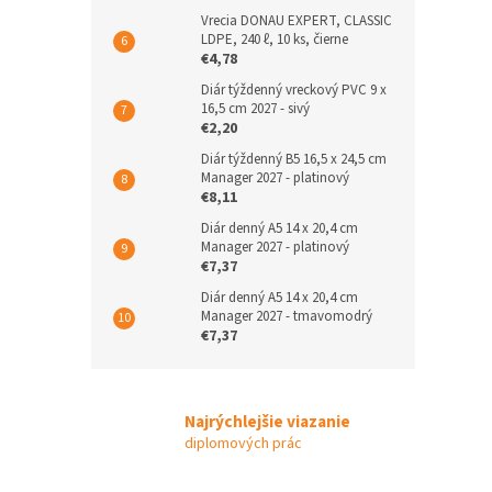
Vrecia DONAU EXPERT, CLASSIC
LDPE, 240 ℓ, 10 ks, čierne
€4,78
Diár týždenný vreckový PVC 9 x
16,5 cm 2027 - sivý
€2,20
Diár týždenný B5 16,5 x 24,5 cm
Manager 2027 - platinový
€8,11
Diár denný A5 14 x 20,4 cm
Manager 2027 - platinový
€7,37
Diár denný A5 14 x 20,4 cm
Manager 2027 - tmavomodrý
€7,37
Najrýchlejšie viazanie
diplomových prác