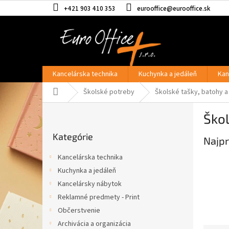
Prejsť
+421 903 410 353
eurooffice@eurooffice.sk
na
obsah
Kancelárska technika
Kuchynka a jedáleň
Kan
Domov
Školské potreby
Školské tašky, batohy a
B
Ško
o
Preskočiť
č
Kategórie
kategórie
Najpr
n
ý
Kancelárska technika
p
Kuchynka a jedáleň
a
Kancelársky nábytok
n
e
Reklamné predmety - Print
l
Občerstvenie
Archivácia a organizácia