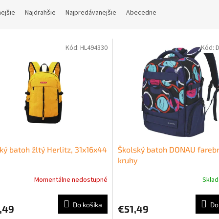
nejšie
Najdrahšie
Najpredávanejšie
Abecedne
Kód:
HL494330
Kód:
ký batoh žltý Herlitz, 31x16x44
Školský batoh DONAU fareb
kruhy
Momentálne nedostupné
Skla
Do košíka
Do
,49
€51,49