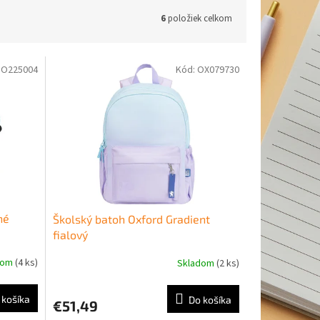
6
položiek celkom
DO225004
Kód:
OX079730
né
Školský batoh Oxford Gradient
fialový
dom
(4 ks)
Skladom
(2 ks)
 košíka
Do košíka
€51,49