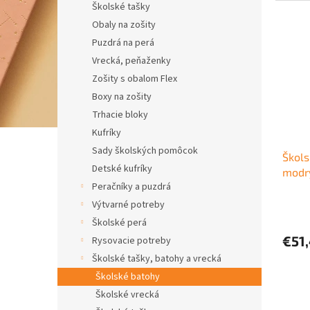
Školské tašky
Obaly na zošity
Puzdrá na perá
Vrecká, peňaženky
Zošity s obalom Flex
Boxy na zošity
Trhacie bloky
Kufríky
Sady školských pomôcok
Škols
Detské kufríky
modr
Peračníky a puzdrá
Výtvarné potreby
Školské perá
€51
Rysovacie potreby
Školské tašky, batohy a vrecká
Školské batohy
Školské vrecká