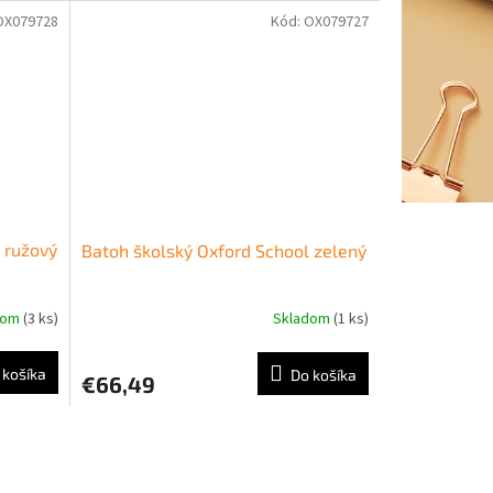
OX079728
Kód:
OX079727
 ružový
Batoh školský Oxford School zelený
dom
(3 ks)
Skladom
(1 ks)
 košíka
Do košíka
€66,49