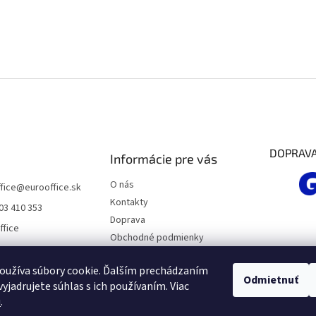
DOPRAV
Informácie pre vás
O nás
fice
@
eurooffice.sk
Kontakty
03 410 353
Doprava
ffice
Obchodné podmienky
Podmienky ochrany osobných
údajov
oužíva súbory cookie. Ďalším prechádzaním
Odmietnuť
yjadrujete súhlas s ich používaním. Viac
Moja objednávka
u
.