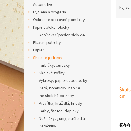
R
Automotive
a
Najlac
Hygiena a drogéria
d
e
Ochranné pracovné pomôcky
V
n
Papier, bloky, bločky
ý
i
Kopírovací papier biely A4
p
e
Písacie potreby
i
p
Papier
s
r
p
Školské potreby
o
r
d
Farbičky, ceruzky
o
u
Školské zošity
d
k
Výkresy, papiere, podložky
u
t
Perá, bombičky, náplne
Škols
k
o
cm
Iné školské potreby
t
v
o
Pravítka, kružidlá, kriedy
v
Farby, štetce, doplnky
Nožničky, gumy, strúhadlá
€44
Peračníky