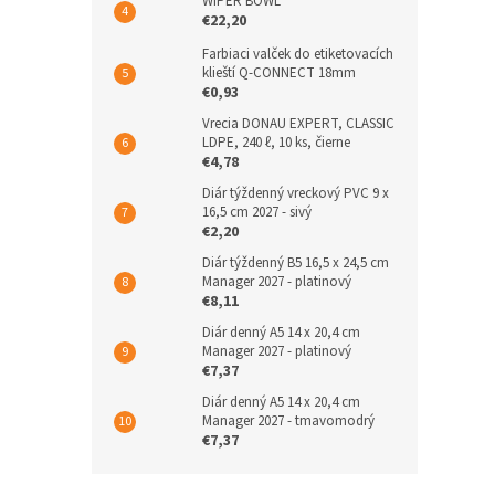
WIPER BOWL
€22,20
Farbiaci valček do etiketovacích
klieští Q-CONNECT 18mm
€0,93
Vrecia DONAU EXPERT, CLASSIC
LDPE, 240 ℓ, 10 ks, čierne
€4,78
Diár týždenný vreckový PVC 9 x
16,5 cm 2027 - sivý
€2,20
Diár týždenný B5 16,5 x 24,5 cm
Manager 2027 - platinový
€8,11
Diár denný A5 14 x 20,4 cm
Manager 2027 - platinový
€7,37
Diár denný A5 14 x 20,4 cm
Manager 2027 - tmavomodrý
€7,37