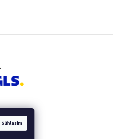
A
Súhlasím