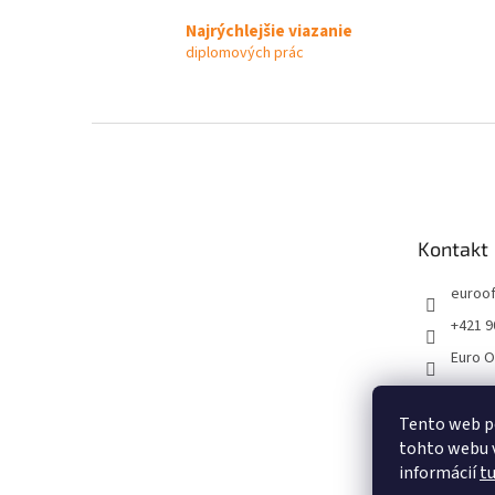
Najrýchlejšie viazanie
diplomových prác
Z
á
p
ä
t
Kontakt
i
e
euroof
+421 9
Euro O
Tento web p
tohto webu v
informácií
t