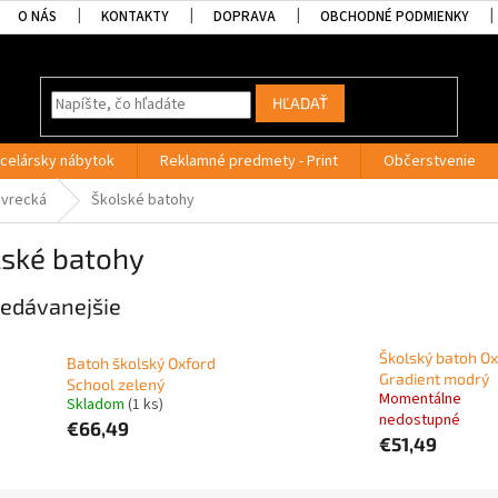
O NÁS
KONTAKTY
DOPRAVA
OBCHODNÉ PODMIENKY
HĽADAŤ
celársky nábytok
Reklamné predmety - Print
Občerstvenie
 vrecká
Školské batohy
lské batohy
edávanejšie
Školský batoh O
Batoh školský Oxford
Gradient modrý
School zelený
Momentálne
Skladom
(1 ks)
nedostupné
€66,49
€51,49