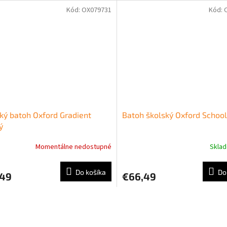
Kód:
OX079731
Kód:
ký batoh Oxford Gradient
Batoh školský Oxford School
ý
Momentálne nedostupné
Skla
Do košíka
Do
,49
€66,49
O
v
l