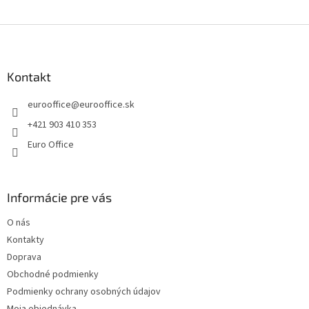
e
e
p
Z
r
v
á
k
p
y
ä
Kontakt
v
t
ý
eurooffice
@
eurooffice.sk
i
p
e
i
+421 903 410 353
s
Euro Office
u
Informácie pre vás
O nás
Kontakty
Doprava
Obchodné podmienky
Podmienky ochrany osobných údajov