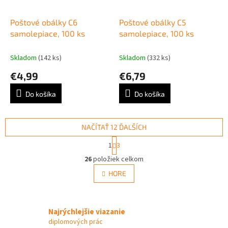
Poštové obálky C6
Poštové obálky C5
samolepiace, 100 ks
samolepiace, 100 ks
Skladom
(142 ks)
Skladom
(332 ks)
€4,99
€6,79
Do košíka
Do košíka
NAČÍTAŤ 12 ĎALŠÍCH
S
1
3
t
O
r
26
položiek celkom
v
á
l
HORE
n
á
k
d
o
v
a
a
Najrýchlejšie viazanie
c
n
i
diplomových prác
i