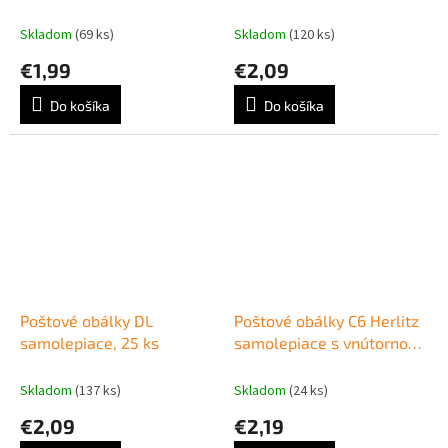
ks
Skladom
(69 ks)
Skladom
(120 ks)
€1,99
€2,09
Do košíka
Do košíka
Poštové obálky DL
Poštové obálky C6 Herlitz
samolepiace, 25 ks
samolepiace s vnútornou
potlačou, biele, 25 ks
Skladom
(137 ks)
Skladom
(24 ks)
€2,09
€2,19