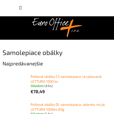
Prejsť
NÁKUP
na
obsah
KOŠÍK
Samolepiace obálky
Najpredávanejšie
Poštové obálky C5 samolepiace recyklované
LETTURA 1000 ks
Skladom
(4 ks)
€78,49
Poštové obálky DL samolepiace, okienko recyk.
LETTURA 1000ks 80g