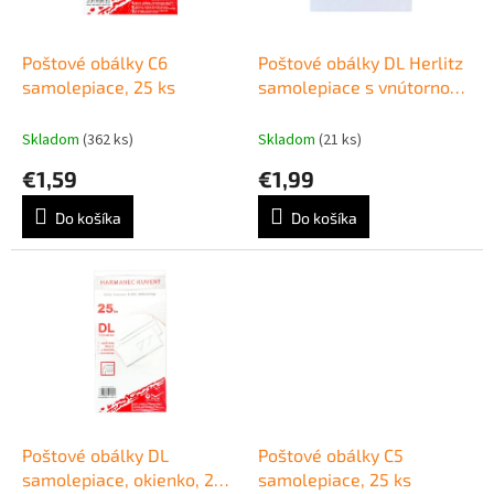
k
r
t
o
o
d
Poštové obálky C6
Poštové obálky DL Herlitz
v
u
samolepiace, 25 ks
samolepiace s vnútornou
k
potlačou, biele, 25 ks
t
Skladom
(362 ks)
Skladom
(21 ks)
o
€1,59
€1,99
v
Do košíka
Do košíka
Poštové obálky DL
Poštové obálky C5
samolepiace, okienko, 25
samolepiace, 25 ks