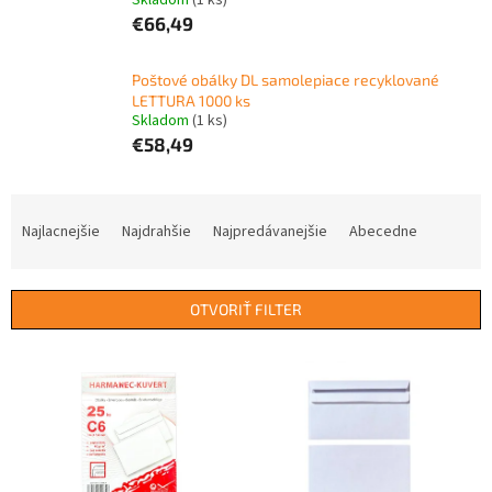
Skladom
(1 ks)
€66,49
Poštové obálky DL samolepiace recyklované
LETTURA 1000 ks
Skladom
(1 ks)
€58,49
R
a
Najlacnejšie
Najdrahšie
Najpredávanejšie
Abecedne
d
e
n
OTVORIŤ FILTER
i
e
V
p
ý
r
p
o
i
d
s
u
p