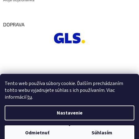
Moja objednávka
DOPRAVA
Tento web používa súbory cookie. Ďalším prechádzaním
tohto webu vyjadrujete súhlas s ich používaním. Viac
informácií
tu
.
Nastavenie
Vytvoril Shoptet
Odmietnuť
Súhlasím
Copyright 2026
Euro Office
. Všetky práva vyhradené.