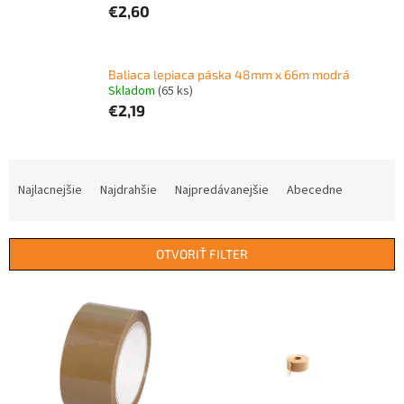
€2,60
Baliaca lepiaca páska 48mm x 66m modrá
Skladom
(65 ks)
€2,19
R
a
Najlacnejšie
Najdrahšie
Najpredávanejšie
Abecedne
d
e
n
OTVORIŤ FILTER
i
e
V
p
ý
r
p
o
i
d
s
u
p