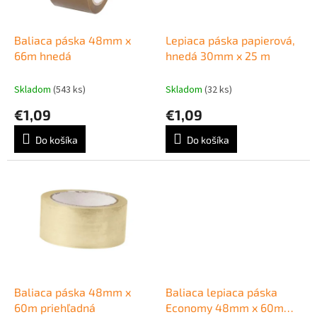
k
r
t
o
o
d
Baliaca páska 48mm x
Lepiaca páska papierová,
v
u
66m hnedá
hnedá 30mm x 25 m
k
t
Skladom
(543 ks)
Skladom
(32 ks)
o
€1,09
€1,09
v
Do košíka
Do košíka
Baliaca páska 48mm x
Baliaca lepiaca páska
60m priehľadná
Economy 48mm x 60m