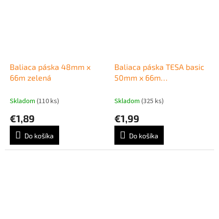
Baliaca páska 48mm x
Baliaca páska TESA basic
66m zelená
50mm x 66m
transparentná
Skladom
(110 ks)
Skladom
(325 ks)
€1,89
€1,99
Do košíka
Do košíka