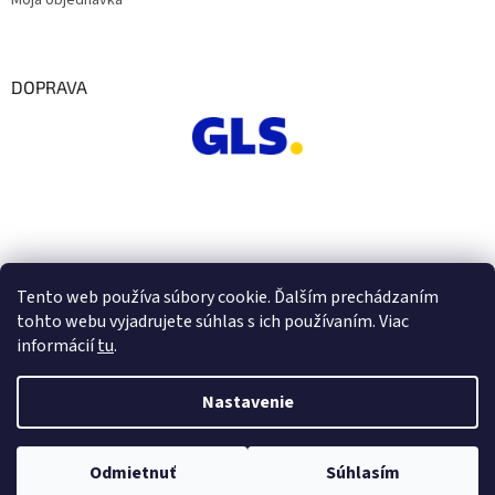
Moja objednávka
DOPRAVA
Tento web používa súbory cookie. Ďalším prechádzaním
tohto webu vyjadrujete súhlas s ich používaním. Viac
informácií
tu
.
Nastavenie
Vytvoril Shoptet
Odmietnuť
Súhlasím
Copyright 2026
Euro Office
. Všetky práva vyhradené.