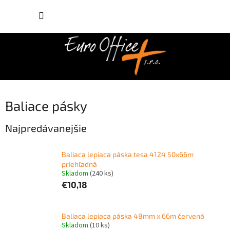
Prejsť
NÁKUP
na
obsah
KOŠÍK
Baliace pásky
Najpredávanejšie
Baliaca lepiaca páska tesa 4124 50x66m
priehľadná
Skladom
(240 ks)
€10,18
Baliaca lepiaca páska 48mm x 66m červená
Skladom
(10 ks)