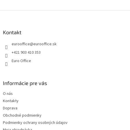
e
e
p
Z
r
v
á
k
p
y
ä
Kontakt
v
t
ý
eurooffice
@
eurooffice.sk
i
p
e
i
+421 903 410 353
s
Euro Office
u
Informácie pre vás
O nás
Kontakty
Doprava
Obchodné podmienky
Podmienky ochrany osobných údajov