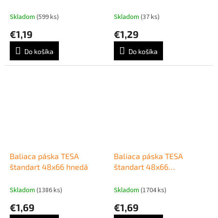
priehľadná (akrylátové
lepidlo)
Skladom
(599 ks)
Skladom
(37 ks)
€1,19
€1,29
Do košíka
Do košíka
Baliaca páska TESA
Baliaca páska TESA
štandart 48x66 hnedá
štandart 48x66
transparentná
Skladom
(1386 ks)
Skladom
(1704 ks)
€1,69
€1,69