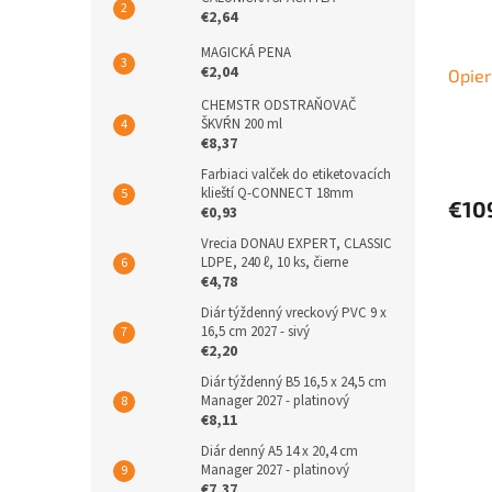
€2,64
MAGICKÁ PENA
€2,04
Opier
CHEMSTR ODSTRAŇOVAČ
ŠKVŔN 200 ml
€8,37
Farbiaci valček do etiketovacích
klieští Q-CONNECT 18mm
€10
€0,93
Vrecia DONAU EXPERT, CLASSIC
LDPE, 240 ℓ, 10 ks, čierne
€4,78
Diár týždenný vreckový PVC 9 x
16,5 cm 2027 - sivý
€2,20
Diár týždenný B5 16,5 x 24,5 cm
Manager 2027 - platinový
€8,11
Diár denný A5 14 x 20,4 cm
Manager 2027 - platinový
€7,37