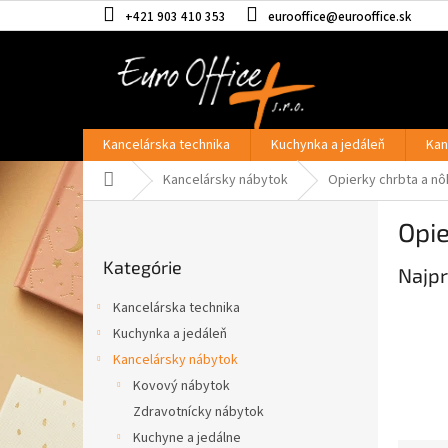
Prejsť
+421 903 410 353
eurooffice@eurooffice.sk
na
obsah
Kancelárska technika
Kuchynka a jedáleň
Kan
Domov
Kancelársky nábytok
Opierky chrbta a nô
B
Opi
o
Preskočiť
č
Kategórie
kategórie
Najpr
n
ý
Kancelárska technika
p
Kuchynka a jedáleň
a
Kancelársky nábytok
n
e
Kovový nábytok
l
Zdravotnícky nábytok
Kuchyne a jedálne