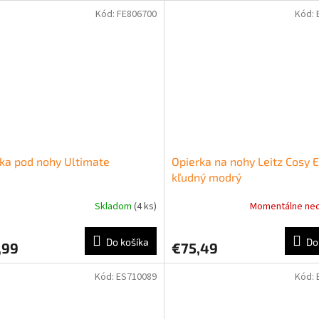
Kód:
FE806700
Kód:
ka pod nohy Ultimate
Opierka na nohy Leitz Cosy 
kľudný modrý
Skladom
(4 ks)
Momentálne ne
Do košíka
Do
,99
€75,49
Kód:
ES710089
Kód: