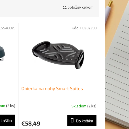
11
položiek celkom
ES546089
Kód:
FE802390
Opierka na nohy Smart Suites
dom
(2 ks)
Skladom
(2 ks)
 košíka
Do košíka
€58,49