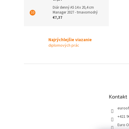
Diár denný A5 14 x 20,4 cm
Manager 2027 - tmavomodrý
€7,37
Najrýchlejšie viazanie
diplomových prác
Z
á
p
ä
t
Kontakt
i
e
euroof
+421 9
Euro O