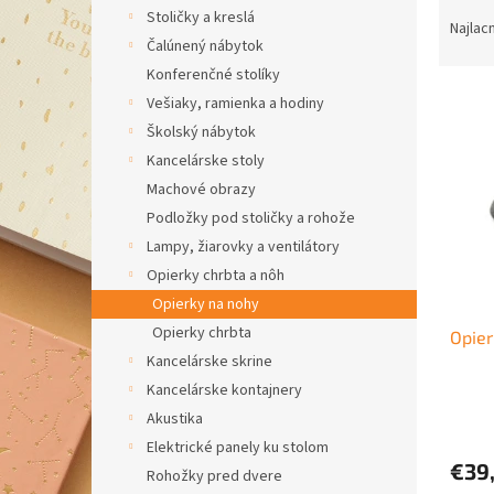
R
Stoličky a kreslá
a
Najlac
Čalúnený nábytok
d
e
Konferenčné stolíky
V
n
Vešiaky, ramienka a hodiny
ý
i
Školský nábytok
p
e
Kancelárske stoly
i
p
Machové obrazy
s
r
p
Podložky pod stoličky a rohože
o
r
d
Lampy, žiarovky a ventilátory
o
u
Opierky chrbta a nôh
d
k
Opierky na nohy
u
t
Opierky chrbta
Opier
k
o
Kancelárske skrine
t
v
o
Kancelárske kontajnery
v
Akustika
Elektrické panely ku stolom
€39
Rohožky pred dvere