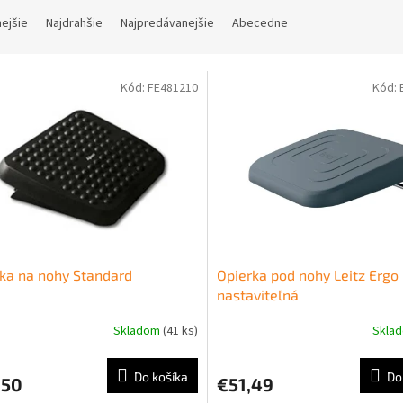
nejšie
Najdrahšie
Najpredávanejšie
Abecedne
Kód:
FE481210
Kód:
ka na nohy Standard
Opierka pod nohy Leitz Ergo
nastaviteľná
Skladom
(41 ks)
Skla
Do košíka
Do
,50
€51,49