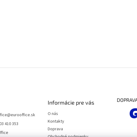
k
y
v
ý
p
i
s
u
DOPRAV
Informácie pre vás
O nás
fice
@
eurooffice.sk
Kontakty
03 410 353
Doprava
ffice
Obchodné podmienky