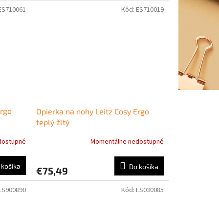
ES710061
Kód:
ES710019
Ergo
Opierka na nohy Leitz Cosy Ergo
teplý žltý
dostupné
Momentálne nedostupné
 košíka
Do košíka
€75,49
ES900890
Kód:
ES030085