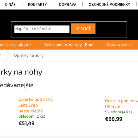
O NÁS
KONTAKTY
DOPRAVA
OBCHODNÉ PODMIENKY
HĽADAŤ
celársky nábytok
Reklamné predmety - Print
Občerstvenie
h
Opierky na nohy
erky na nohy
edávanejšie
Opierka pod nohy
Opierka pod noh
Leitz Ergo
Ultimate
nastaviteľná
Skladom
(4 ks)
Skladom
(2 ks)
€68,99
€51,49