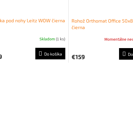
ka pod nohy Leitz WOW čierna
Rohož Orthomat Office 50x
čierna
Skladom
(1 ks)
Momentálne ne
Do košíka
Do
9
€159
O
v
l
á
d
a
c
i
e
p
r
v