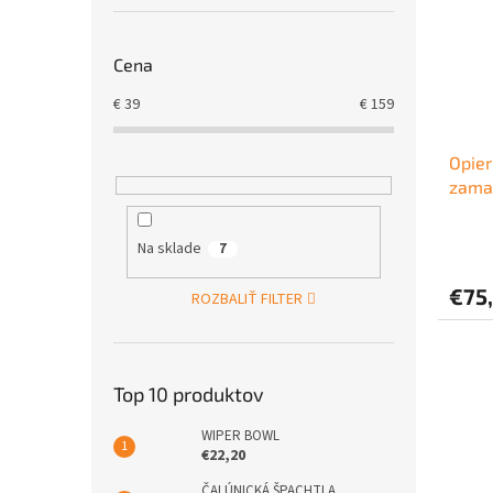
Cena
€
39
€
159
Opier
zamat
Na sklade
7
€75
ROZBALIŤ FILTER
Top 10 produktov
WIPER BOWL
€22,20
ČALÚNICKÁ ŠPACHTLA