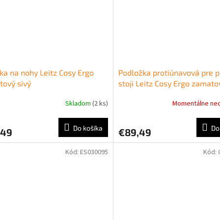
ka na nohy Leitz Cosy Ergo
Podložka protiúnavová pre p
ový sivý
stoji Leitz Cosy Ergo zamato
Skladom
(2 ks)
Momentálne ne
Do košíka
Do
,49
€89,49
Kód:
ES030095
Kód: