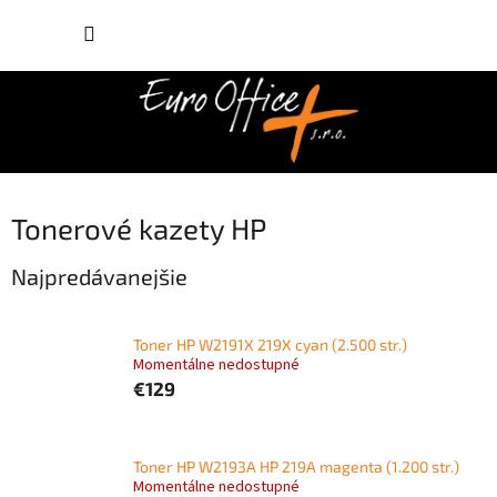
Prejsť
NÁKUP
na
obsah
KOŠÍK
Tonerové kazety HP
Najpredávanejšie
Toner HP W2191X 219X cyan (2.500 str.)
Momentálne nedostupné
€129
Toner HP W2193A HP 219A magenta (1.200 str.)
Momentálne nedostupné