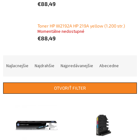
€88,49
Toner HP W2192A HP 219A yellow (1.200 str.)
Momentálne nedostupné
€88,49
R
a
Najlacnejšie
Najdrahšie
Najpredávanejšie
Abecedne
d
e
n
OTVORIŤ FILTER
i
e
V
p
ý
r
p
o
i
d
s
u
p