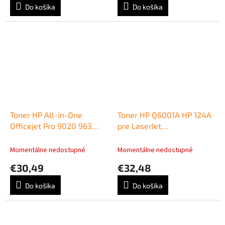
Do košíka
Do košíka
Toner HP All-in-One
Toner HP Q6001A HP 124A
Officejet Pro 9020 963
pre LaserJet
Black (1000 strán)
1600/2600/CM1015 cyan
(2.000 str.)
Momentálne nedostupné
Momentálne nedostupné
€30,49
€32,48
Do košíka
Do košíka