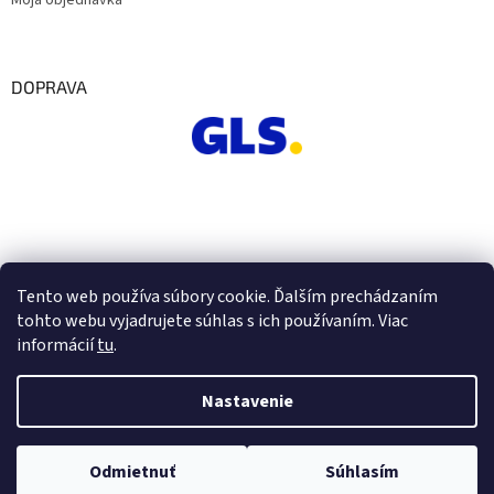
Moja objednávka
DOPRAVA
Tento web používa súbory cookie. Ďalším prechádzaním
tohto webu vyjadrujete súhlas s ich používaním. Viac
informácií
tu
.
Nastavenie
Vytvoril Shoptet
Odmietnuť
Súhlasím
Copyright 2026
Euro Office
. Všetky práva vyhradené.