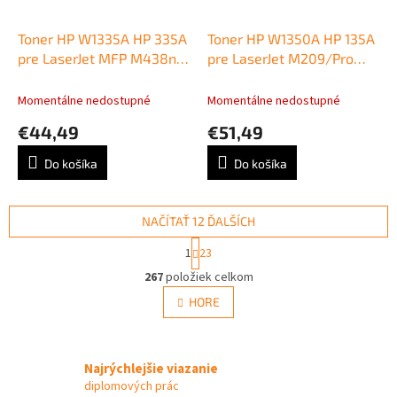
Toner HP W1335A HP 335A
Toner HP W1350A HP 135A
pre LaserJet MFP M438n/
pre LaserJet M209/Pro
M442dn/ M443nda black
MFP M234 (1.100 str.)
(7.400 str.)
Momentálne nedostupné
Momentálne nedostupné
€44,49
€51,49
Do košíka
Do košíka
NAČÍTAŤ 12 ĎALŠÍCH
S
1
23
t
O
r
267
položiek celkom
v
á
l
HORE
n
á
k
d
o
v
a
a
Najrýchlejšie viazanie
c
n
i
diplomových prác
i