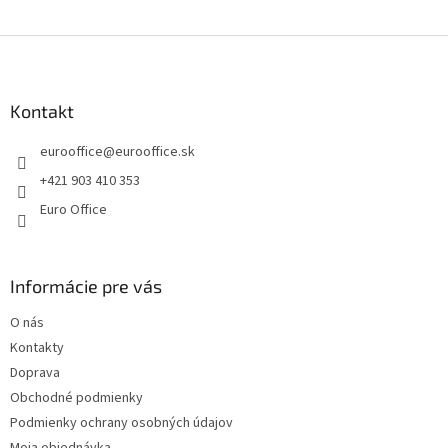
e
e
p
Z
r
v
á
k
p
y
ä
Kontakt
v
t
ý
eurooffice
@
eurooffice.sk
i
p
e
i
+421 903 410 353
s
Euro Office
u
Informácie pre vás
O nás
Kontakty
Doprava
Obchodné podmienky
Podmienky ochrany osobných údajov