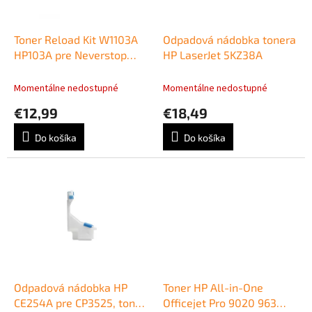
k
r
t
o
o
d
Toner Reload Kit W1103A
Odpadová nádobka tonera
v
u
HP103A pre Neverstop
HP LaserJet 5KZ38A
k
Laser1000w/ MFP 1200w
t
black (2.500 str.)
Momentálne nedostupné
Momentálne nedostupné
o
€12,99
€18,49
v
Do košíka
Do košíka
Odpadová nádobka HP
Toner HP All-in-One
CE254A pre CP3525, toner
Officejet Pro 9020 963