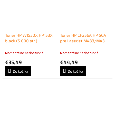
Toner HP W1530X HP153X
Toner HP CF256A HP 56A
black (5.000 str.)
pre LaserJet M433/M436
black (7.400 str.)
Momentálne nedostupné
Momentálne nedostupné
€35,49
€44,49
Do košíka
Do košíka