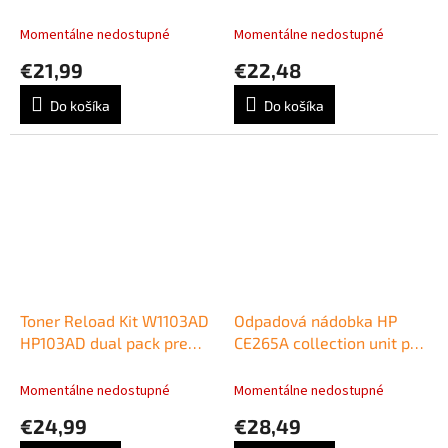
collection unit
Cyan (700 strán)
Momentálne nedostupné
Momentálne nedostupné
€21,99
€22,48
Do košíka
Do košíka
Toner Reload Kit W1103AD
Odpadová nádobka HP
HP103AD dual pack pre
CE265A collection unit pre
Neverstop Laser1000w/
LJ CP4525
MFP 1200w black
Momentálne nedostupné
Momentálne nedostupné
(2x2.500 str.)
€24,99
€28,49