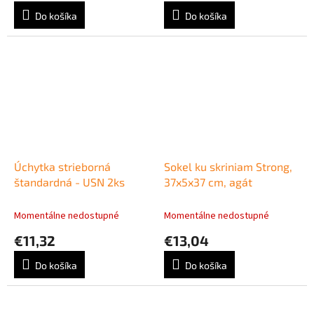
Do košíka
Do košíka
Úchytka strieborná
Sokel ku skriniam Strong,
štandardná - USN 2ks
37x5x37 cm, agát
Momentálne nedostupné
Momentálne nedostupné
€11,32
€13,04
Do košíka
Do košíka