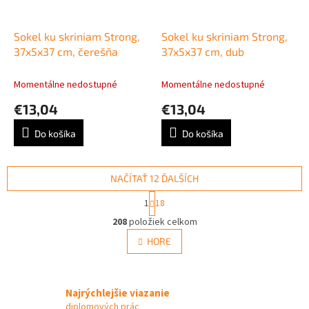
Sokel ku skriniam Strong,
Sokel ku skriniam Strong,
37x5x37 cm, čerešňa
37x5x37 cm, dub
Momentálne nedostupné
Momentálne nedostupné
€13,04
€13,04
Do košíka
Do košíka
NAČÍTAŤ 12 ĎALŠÍCH
S
1
18
t
O
r
208
položiek celkom
v
á
l
HORE
n
á
k
d
o
v
a
a
Najrýchlejšie viazanie
c
n
i
diplomových prác