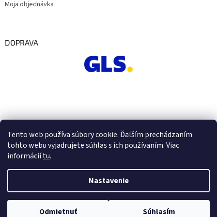
Moja objednávka
DOPRAVA
Tento web používa súbory cookie. Ďalším prechádzaním
tohto webu vyjadrujete súhlas s ich používaním. Viac
informácií
tu
.
Nastavenie
Vytvoril Shoptet
Odmietnuť
Súhlasím
Copyright 2026
Euro Office
. Všetky práva vyhradené.