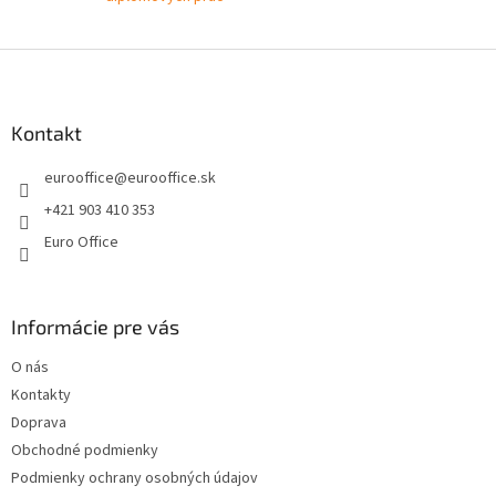
i
e
e
p
Z
r
v
á
k
p
y
ä
Kontakt
v
t
ý
eurooffice
@
eurooffice.sk
i
p
e
i
+421 903 410 353
s
Euro Office
u
Informácie pre vás
O nás
Kontakty
Doprava
Obchodné podmienky
Podmienky ochrany osobných údajov