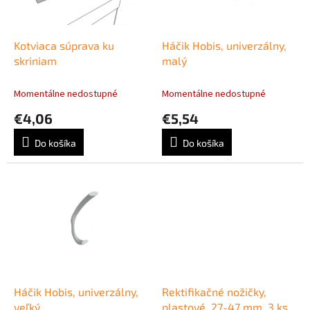
p
k
r
t
o
o
d
Kotviaca súprava ku
Háčik Hobis, univerzálny,
v
u
skriniam
malý
k
t
Momentálne nedostupné
Momentálne nedostupné
o
€4,06
€5,54
v
Do košíka
Do košíka
Háčik Hobis, univerzálny,
Rektifikačné nožičky,
veľký
plastové, 27-47 mm, 3 ks