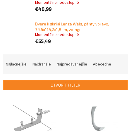
Momentálne nedostupné
€48,99
Dvere k skrini Lenza Wels, pánty vpravo,
39,6x116,2x1,8cm, wenge
Momentálne nedostupné
€55,49
R
a
Najlacnejšie
Najdrahšie
Najpredávanejšie
Abecedne
d
e
n
OTVORIŤ FILTER
i
e
V
p
ý
r
p
o
i
d
s
u