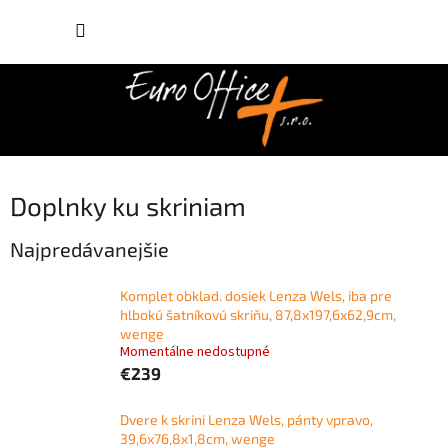
Prejsť
NÁKUP
na
obsah
KOŠÍK
Doplnky ku skriniam
Najpredávanejšie
Komplet obklad. dosiek Lenza Wels, iba pre
hlbokú šatníkovú skriňu, 87,8x197,6x62,9cm,
wenge
Momentálne nedostupné
€239
Dvere k skrini Lenza Wels, pánty vpravo,
39,6x76,8x1,8cm, wenge