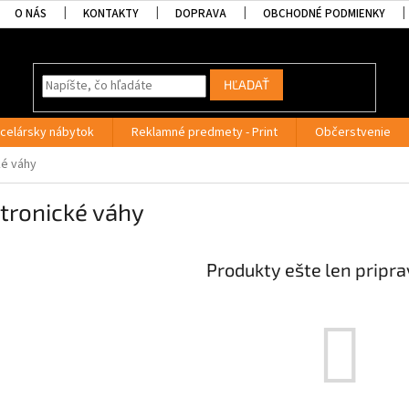
O NÁS
KONTAKTY
DOPRAVA
OBCHODNÉ PODMIENKY
HĽADAŤ
celársky nábytok
Reklamné predmety - Print
Občerstvenie
ké váhy
tronické váhy
Produkty ešte len pripr