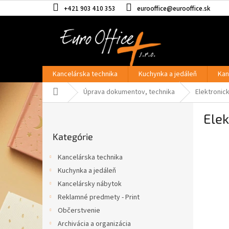
Prejsť
+421 903 410 353
eurooffice@eurooffice.sk
na
obsah
Kancelárska technika
Kuchynka a jedáleň
Kan
Domov
Úprava dokumentov, technika
Elektronic
B
Elek
o
Preskočiť
č
Kategórie
kategórie
n
ý
Kancelárska technika
p
Kuchynka a jedáleň
a
Kancelársky nábytok
n
e
Reklamné predmety - Print
l
Občerstvenie
Archivácia a organizácia