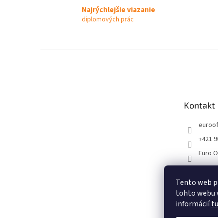
Najrýchlejšie viazanie
diplomových prác
Z
á
p
ä
t
Kontakt
i
e
euroof
+421 9
Euro O
Tento web p
tohto webu v
informácií
t