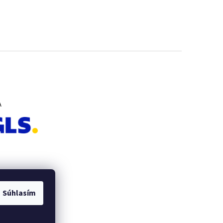
A
Súhlasím