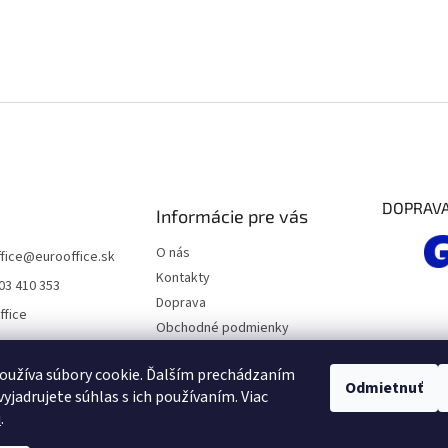
DOPRAV
Informácie pre vás
O nás
fice
@
eurooffice.sk
Kontakty
03 410 353
Doprava
ffice
Obchodné podmienky
Podmienky ochrany osobných
údajov
oužíva súbory cookie. Ďalším prechádzaním
Odmietnuť
yjadrujete súhlas s ich používaním. Viac
Moja objednávka
u
.