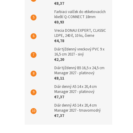
€8,37
Farbiaci valček do etiketovacích
klieští Q-CONNECT 18mm
€0,93
Vrecia DONAU EXPERT, CLASSIC
LDPE, 240 ℓ, 10 ks, čierne
€4,78
Diár týždenný vreckový PVC 9 x
16,5 cm 2027 - sivý
€2,20
Diár týždenný B5 16,5 x 24,5 cm
Manager 2027 - platinový
€8,11
Diár denný A5 14 x 20,4 cm
Manager 2027 - platinový
€7,37
Diár denný A5 14 x 20,4 cm
Manager 2027 - tmavomodrý
€7,37