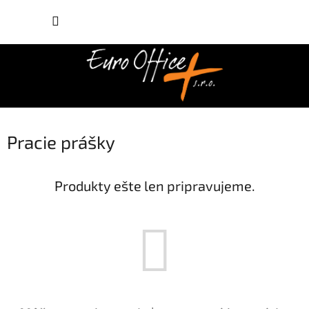
Prejsť
NÁKUP
na
obsah
KOŠÍK
Pracie prášky
Produkty ešte len pripravujeme.