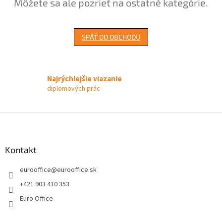
Môžete sa ale pozrieť na ostatné kategórie.
SPÄŤ DO OBCHODU
Najrýchlejšie viazanie
diplomových prác
Z
á
p
ä
Kontakt
t
eurooffice
@
eurooffice.sk
i
e
+421 903 410 353
Euro Office